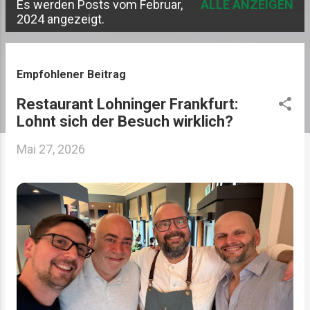
Es werden Posts vom Februar,
ALLE ANZEIGEN
P
2024 angezeigt.
o
s
Empfohlener Beitrag
t
Restaurant Lohninger Frankfurt:
s
Lohnt sich der Besuch wirklich?
Mai 27, 2026