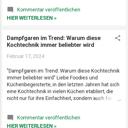
weltweit erobert. Frühe Jahre und Ausbildung: Jan
Kommentar veröffentlichen
Hartwig wurde in Deutschland geboren und
entwickelte schon früh eine Leidenschaft für die
HIER WEITERLESEN »
Welt der Aromen und Geschmacksrichtungen.
Seine Ausbildung führte ihn zu renommierten
Dampfgaren im Trend: Warum diese
Küchen und kulinarischen Institutionen, wo er
Kochtechnik immer beliebter wird
seine Fähigkeiten verfeinerte und seine Liebe zur
Kochkunst vertiefte. Diese Phase legte den
Februar 17, 2024
Grundstein für seine spätere beeindruckende
Karriere. Der Weg zum Ruhm: Hartwig erlangte
"Dampfgaren im Trend: Warum diese Kochtechnik
schnell Anerkennung in der Branche durch seine
immer beliebter wird" Liebe Foodies und
beeindruckende Fähigkeit, traditionelle Techniken
Küchenbegeisterte, in den letzten Jahren hat sich
mit modernen Innovationen zu verbinden. Sein
eine Kochtechnik in vielen Küchen etabliert, die
Talent wurde besonders während seiner Zeit im
nicht nur für ihre Einfachheit, sondern auch für
Restaurant "Atelier" im Bayerischen Hof in
ihre gesundheitlichen Vorteile bekannt ist: das
München deut...
Dampfgaren. Auch hierzulande entdecken immer
Kommentar veröffentlichen
mehr Menschen diese vitamin- und
aromaschonende Art des Kochens für sich. Aber
HIER WEITERLESEN »