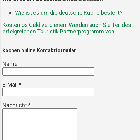
im Laufe der Jahrhunderte
Wie ist es um die deutsche Küche bestellt?
weiterentwickelt und ist heute ein
fester Bestandteil der
Kostenlos Geld verdienen. Werden auch Sie Teil des
ecuadorianischen Gastronomie. Es
erfolgreichen Touristik Partnerprogramm von ...
spiegelt nicht nur die kulinarische
Expertise der Region wider, sondern
kochen.online Kontaktformular
auch die Verbindung zwischen
Mensch und Natur, da viele der
Name
Zutaten aus den fruchtbaren Böden
der Anden stammen. Die
Hauptzutaten: Das Herzstück des
E-Mail
*
Locro de Papa sind natürlich die ...
Nachricht
*