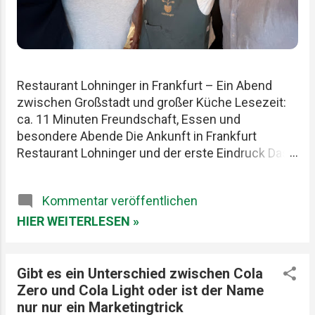
Restaurant Lohninger in Frankfurt – Ein Abend
zwischen Großstadt und großer Küche Lesezeit:
ca. 11 Minuten Freundschaft, Essen und
besondere Abende Die Ankunft in Frankfurt
Restaurant Lohninger und der erste Eindruck Das
Essen im Lohninger Mario Lohninger – der
Mensch hinter der Küche Praktische Tipps für
Kommentar veröffentlichen
deinen Besuch FAQ zum Restaurant Lohninger
Fazit Das Restaurant Lohninger in Frankfurt war an
HIER WEITERLESEN »
diesem Abend eigentlich nur das Ziel. Die
eigentliche Geschichte begann schon früher. Am
Karlsruher Hauptbahnhof. Mit drei Männern, die
Gibt es ein Unterschied zwischen Cola
Essen ernst nehmen, aber sich selbst nicht zu
Zero und Cola Light oder ist der Name
wichtig. Patrick, Felix und ich teilen seit Jahren
nur nur ein Marketingtrick