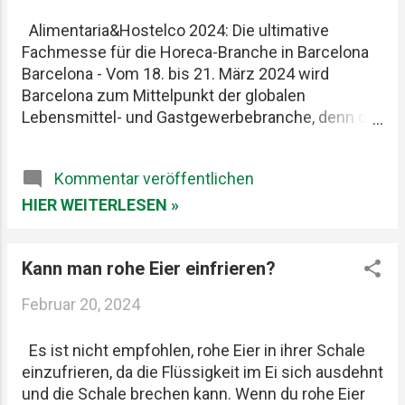
Alimentaria&Hostelco 2024: Die ultimative
Fachmesse für die Horeca-Branche in Barcelona
Barcelona - Vom 18. bis 21. März 2024 wird
Barcelona zum Mittelpunkt der globalen
Lebensmittel- und Gastgewerbebranche, denn die
renommierte Fachmesse Alimentaria&Hostelco
öffnet ihre Türen im RECINTO GRAN VIA. Diese
Kommentar veröffentlichen
Veranstaltung, die alle zwei Jahre stattfindet,
versammelt die führenden Köpfe und
HIER WEITERLESEN »
Unternehmen der Gastronomie, Hotellerie und
Gemeinschaftsverpflegung unter einem Dach. Die
Kann man rohe Eier einfrieren?
Alimentaria&Hostelco 2024 präsentiert die
neuesten Innovationen und Trends in den
Februar 20, 2024
Bereichen Ausstattung, Produkte,
Dienstleistungen und Aktivitäten für Fachleute aus
Es ist nicht empfohlen, rohe Eier in ihrer Schale
der Horeca-Branche. Zusammen mit den Sektoren
einzufrieren, da die Flüssigkeit im Ei sich ausdehnt
Restaurama und Coffee, Bakery & Pastry bietet die
und die Schale brechen kann. Wenn du rohe Eier
Messe die größte internationale Plattform in