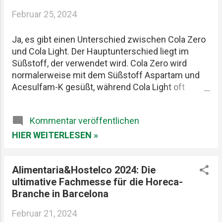
dieselbe Schwäche: gute Restaurants, ehrliche
Februar 25, 2024
Produkte und diese seltenen Abende, die länger
im Kopf bleiben als jede Rechnung. Felix, Ich ,
Ja, es gibt einen Unterschied zwischen Cola Zero
Mario Lohninger und Patrick: Best Friends
und Cola Light. Der Hauptunterschied liegt im
Freundschaft, Essen und besondere Abende Wir
Süßstoff, der verwendet wird. Cola Zero wird
achten darauf, dass unsere gemeinsamen
normalerweise mit dem Süßstoff Aspartam und
Restaurantbesuche etwas Besonderes bleiben.
Acesulfam-K gesüßt, während Cola Light oft
Keine beliebigen Reservierungen ...
Aspartam und manchmal auch Saccharin enthält.
Die genauen Inhaltsstoffe können je nach
Kommentar veröffentlichen
Hersteller variieren, aber im Allgemeinen sind die
Hauptbestandteile und die Süßstoffe
HIER WEITERLESEN »
unterschiedlich. Der Name dient oft auch als
Marketinginstrument, um verschiedene
Alimentaria&Hostelco 2024: Die
Zielgruppen anzusprechen.
ultimative Fachmesse für die Horeca-
Branche in Barcelona
Februar 21, 2024