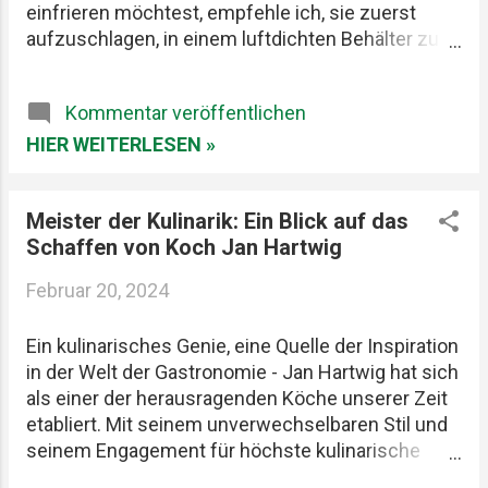
einfrieren möchtest, empfehle ich, sie zuerst
Spanien, die sich speziell auf das Horeca-
aufzuschlagen, in einem luftdichten Behälter zu
Segment konzentriert. Diese Zusammenführung
lagern und dann einzufrieren. Alternativ kannst du
zielt darauf ab, Synergien zu schaffen und die
auch Eier trennen und Eiweiß und Eigelb getrennt
Handels- sowie Schulungsmöglichkeiten in einem
Kommentar veröffentlichen
einfrieren.
der vitalste...
HIER WEITERLESEN »
Meister der Kulinarik: Ein Blick auf das
Schaffen von Koch Jan Hartwig
Februar 20, 2024
Ein kulinarisches Genie, eine Quelle der Inspiration
in der Welt der Gastronomie - Jan Hartwig hat sich
als einer der herausragenden Köche unserer Zeit
etabliert. Mit seinem unverwechselbaren Stil und
seinem Engagement für höchste kulinarische
Exzellenz hat er die Herzen von Feinschmeckern