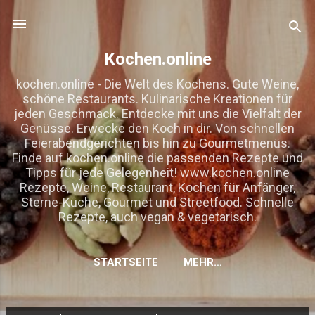
Direkt zum Hauptbereich
Kochen.online
kochen.online - Die Welt des Kochens. Gute Weine,
schöne Restaurants. Kulinarische Kreationen für
jeden Geschmack. Entdecke mit uns die Vielfalt der
Genüsse. Erwecke den Koch in dir. Von schnellen
Feierabendgerichten bis hin zu Gourmetmenüs.
Finde auf kochen.online die passenden Rezepte und
Tipps für jede Gelegenheit! www.kochen.online
Rezepte, Weine, Restaurant, Kochen für Anfänger,
Sterne-Küche, Gourmet und Streetfood. Schnelle
Rezepte, auch vegan & vegetarisch.
STARTSEITE
MEHR…