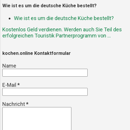
Aber ganz ehrlich – jeden Cent wert.
Wie ist es um die deutsche Küche bestellt?
Geschmacklich irgendwo zwischen
Streetfood und Fine Dining Der erste
Wie ist es um die deutsche Küche bestellt?
Bissen: Knusprig. Dann saftig. Dann
Kostenlos Geld verdienen. Werden auch Sie Teil des
frisch. Dann leicht rauchig. Alles
erfolgreichen Touristik Partnerprogramm von ...
gleichzeitig. Die Langostinos vom
Grill bringen diese salzige Tiefe mit,
die man sonst nur direkt am Meer
kochen.online Kontaktformular
bekommt. Die Avocado-Crema ist
Name
weich und nussig, die Mayonnaise
aus den Schalen ...
E-Mail
*
Nachricht
*