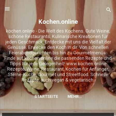
Direkt zum Hauptbereich
Kochen.online
kochen.online - Die Welt des Kochens. Gute Weine,
schöne Restaurants. Kulinarische Kreationen für
jeden Geschmack. Entdecke mit uns die Vielfalt der
Genüsse. Erwecke den Koch in dir. Von schnellen
Feierabendgerichten bis hin zu Gourmetmenüs.
Finde auf kochen.online die passenden Rezepte und
Tipps für jede Gelegenheit! www.kochen.online
Rezepte, Weine, Restaurant, Kochen für Anfänger,
Sterne-Küche, Gourmet und Streetfood. Schnelle
Rezepte, auch vegan & vegetarisch.
STARTSEITE
MEHR…