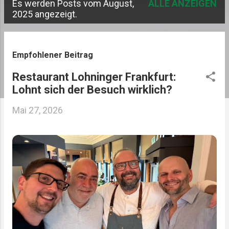
Es werden Posts vom August,
ALLE ANZEIGEN
P
2025 angezeigt.
o
s
Empfohlener Beitrag
t
Restaurant Lohninger Frankfurt:
s
Lohnt sich der Besuch wirklich?
Mai 27, 2026