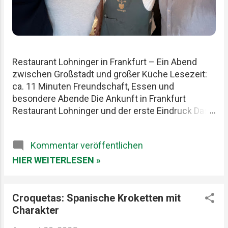
Restaurant Lohninger in Frankfurt – Ein Abend
zwischen Großstadt und großer Küche Lesezeit:
ca. 11 Minuten Freundschaft, Essen und
besondere Abende Die Ankunft in Frankfurt
Restaurant Lohninger und der erste Eindruck Das
Essen im Lohninger Mario Lohninger – der
Mensch hinter der Küche Praktische Tipps für
Kommentar veröffentlichen
deinen Besuch FAQ zum Restaurant Lohninger
Fazit Das Restaurant Lohninger in Frankfurt war an
HIER WEITERLESEN »
diesem Abend eigentlich nur das Ziel. Die
eigentliche Geschichte begann schon früher. Am
Karlsruher Hauptbahnhof. Mit drei Männern, die
Croquetas: Spanische Kroketten mit
Essen ernst nehmen, aber sich selbst nicht zu
Charakter
wichtig. Patrick, Felix und ich teilen seit Jahren