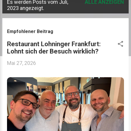
Es werden Posts vom Juli,
ALLE ANZEIGEN
P
2023 angezeigt.
o
s
Empfohlener Beitrag
t
Restaurant Lohninger Frankfurt:
s
Lohnt sich der Besuch wirklich?
Mai 27, 2026