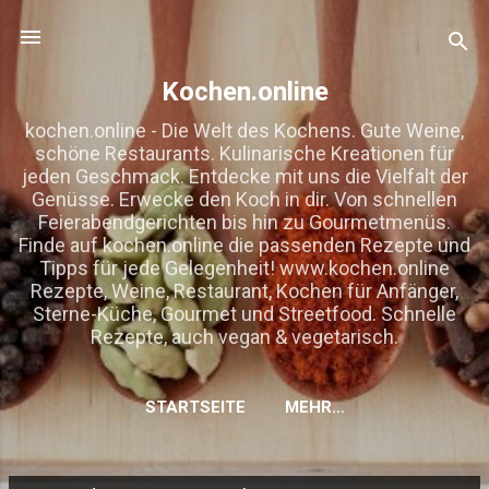
Direkt zum Hauptbereich
Kochen.online
kochen.online - Die Welt des Kochens. Gute Weine,
schöne Restaurants. Kulinarische Kreationen für
jeden Geschmack. Entdecke mit uns die Vielfalt der
Genüsse. Erwecke den Koch in dir. Von schnellen
Feierabendgerichten bis hin zu Gourmetmenüs.
Finde auf kochen.online die passenden Rezepte und
Tipps für jede Gelegenheit! www.kochen.online
Rezepte, Weine, Restaurant, Kochen für Anfänger,
Sterne-Küche, Gourmet und Streetfood. Schnelle
Rezepte, auch vegan & vegetarisch.
STARTSEITE
MEHR…