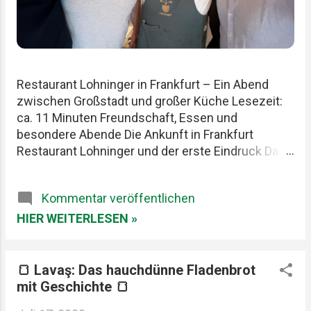
Restaurant Lohninger in Frankfurt – Ein Abend
zwischen Großstadt und großer Küche Lesezeit:
ca. 11 Minuten Freundschaft, Essen und
besondere Abende Die Ankunft in Frankfurt
Restaurant Lohninger und der erste Eindruck Das
Essen im Lohninger Mario Lohninger – der
Mensch hinter der Küche Praktische Tipps für
Kommentar veröffentlichen
deinen Besuch FAQ zum Restaurant Lohninger
Fazit Das Restaurant Lohninger in Frankfurt war an
HIER WEITERLESEN »
diesem Abend eigentlich nur das Ziel. Die
eigentliche Geschichte begann schon früher. Am
Karlsruher Hauptbahnhof. Mit drei Männern, die
🍞 Lavaş: Das hauchdünne Fladenbrot
Essen ernst nehmen, aber sich selbst nicht zu
mit Geschichte 🍞
wichtig. Patrick, Felix und ich teilen seit Jahren