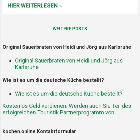
Zubereitung: Beginnen Sie mit der Zubereitung
HIER WEITERLESEN »
des Feldsalats, indem Sie ihn gründlich waschen
und abtropfen lassen. Schneiden Sie die Rote
Beete in dünnen Scheiben. Entkernen Sie den
WEITERE POSTS
Granatapfel und befreien Sie die Kerne von den
Häutchen. Braten Sie die Garnelen in einer Pfanne
Original Sauerbraten von Heidi und Jörg aus Karlsruhe
mit etwas Olivenöl bei mittlerer Hitze an, bis sie
rosa und durchgegart sind. Mit Salz und Pfeffer
Original Sauerbraten von Heidi und Jörg aus
würzen. Geben Sie den Feldsalat in eine große
Karlsruhe
Schüssel und fügen Sie die Rote Beete, die
Granatapfelkerne und die gebratenen Garnelen
Wie ist es um die deutsche Küche bestellt?
hinzu. Für das Dressing vermengen Sie Olivenöl
Wie ist es um die deutsche Küche bestellt?
aus Italien mit rotem Essig und optional etwas
Balsamico oder einem Dressing ...
Kostenlos Geld verdienen. Werden auch Sie Teil des
erfolgreichen Touristik Partnerprogramm von ...
kochen.online Kontaktformular