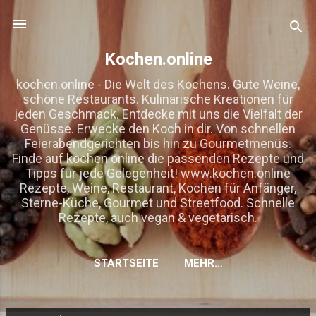
Direkt zum Hauptbereich
Kochen.online
kochen.online - Die Welt des Kochens. Gute Weine,
schöne Restaurants. Kulinarische Kreationen für
jeden Geschmack. Entdecke mit uns die Vielfalt der
Genüsse. Erwecke den Koch in dir. Von schnellen
Feierabendgerichten bis hin zu Gourmetmenüs.
Finde auf kochen.online die passenden Rezepte und
Tipps für jede Gelegenheit! www.kochen.online
Rezepte, Weine, Restaurant, Kochen für Anfänger,
Sterne-Küche, Gourmet und Streetfood. Schnelle
Rezepte, auch vegan & vegetarisch.
STARTSEITE
MEHR…