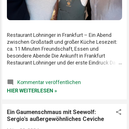
Restaurant Lohninger in Frankfurt – Ein Abend
zwischen Großstadt und großer Küche Lesezeit:
ca. 11 Minuten Freundschaft, Essen und
besondere Abende Die Ankunft in Frankfurt
Restaurant Lohninger und der erste Eindruck Das
Essen im Lohninger Mario Lohninger – der
Mensch hinter der Küche Praktische Tipps für
Kommentar veröffentlichen
deinen Besuch FAQ zum Restaurant Lohninger
Fazit Das Restaurant Lohninger in Frankfurt war an
HIER WEITERLESEN »
diesem Abend eigentlich nur das Ziel. Die
eigentliche Geschichte begann schon früher. Am
Karlsruher Hauptbahnhof. Mit drei Männern, die
Ein Gaumenschmaus mit Seewolf:
Essen ernst nehmen, aber sich selbst nicht zu
Sergio's außergewöhnliches Ceviche
wichtig. Patrick, Felix und ich teilen seit Jahren