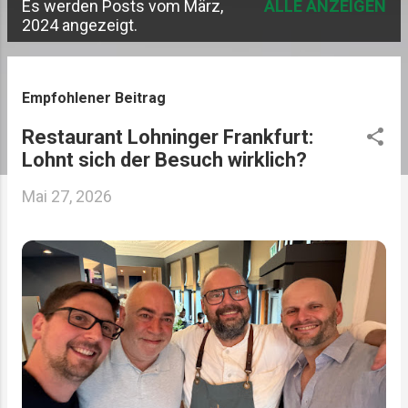
Es werden Posts vom März,
ALLE ANZEIGEN
P
2024 angezeigt.
o
s
Empfohlener Beitrag
t
Restaurant Lohninger Frankfurt:
s
Lohnt sich der Besuch wirklich?
Mai 27, 2026