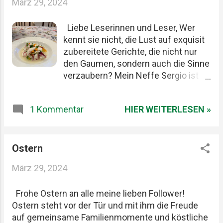
März 29, 2024
dieselbe Schwäche: gute Restaurants, ehrliche
Produkte und diese seltenen Abende, die länger
Liebe Leserinnen und Leser, Wer
im Kopf bleiben als jede Rechnung. Felix, Ich ,
kennt sie nicht, die Lust auf exquisit
Mario Lohninger und Patrick: Best Friends
zubereitete Gerichte, die nicht nur
Freundschaft, Essen und besondere Abende Wir
den Gaumen, sondern auch die Sinne
achten darauf, dass unsere gemeinsamen
verzaubern? Mein Neffe Sergio ist
Restaurantbesuche etwas Besonderes bleiben.
einer dieser Feinschmecker, der es
Keine beliebigen Reservierungen ...
liebt, hochwertige Zutaten aus aller
HIER WEITERLESEN »
1 Kommentar
Welt zu probieren und zu genießen.
Für ihn steht Qualität über allem, egal
aus welcher Küche die Speisen
stammen. Kürzlich entschied sich
Ostern
Sergio, ein Ceviche zuzubereiten -
März 29, 2024
ein Gericht, das normalerweise mit
rohem Fisch, Limette, Zwiebeln,
Frohe Ostern an alle meine lieben Follower!
Paprika und Gewürzen zubereitet
Ostern steht vor der Tür und mit ihm die Freude
wird. Doch Sergio wäre nicht Sergio,
auf gemeinsame Familienmomente und köstliche
wenn er sich mit dem Gewöhnlichen