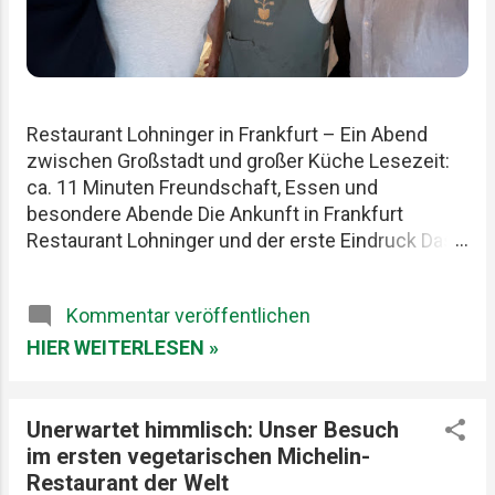
Restaurant Lohninger in Frankfurt – Ein Abend
zwischen Großstadt und großer Küche Lesezeit:
ca. 11 Minuten Freundschaft, Essen und
besondere Abende Die Ankunft in Frankfurt
Restaurant Lohninger und der erste Eindruck Das
Essen im Lohninger Mario Lohninger – der
Mensch hinter der Küche Praktische Tipps für
Kommentar veröffentlichen
deinen Besuch FAQ zum Restaurant Lohninger
Fazit Das Restaurant Lohninger in Frankfurt war an
HIER WEITERLESEN »
diesem Abend eigentlich nur das Ziel. Die
eigentliche Geschichte begann schon früher. Am
Karlsruher Hauptbahnhof. Mit drei Männern, die
Unerwartet himmlisch: Unser Besuch
Essen ernst nehmen, aber sich selbst nicht zu
im ersten vegetarischen Michelin-
wichtig. Patrick, Felix und ich teilen seit Jahren
Restaurant der Welt