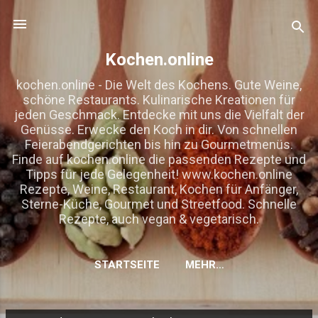
Direkt zum Hauptbereich
Kochen.online
kochen.online - Die Welt des Kochens. Gute Weine,
schöne Restaurants. Kulinarische Kreationen für
jeden Geschmack. Entdecke mit uns die Vielfalt der
Genüsse. Erwecke den Koch in dir. Von schnellen
Feierabendgerichten bis hin zu Gourmetmenüs.
Finde auf kochen.online die passenden Rezepte und
Tipps für jede Gelegenheit! www.kochen.online
Rezepte, Weine, Restaurant, Kochen für Anfänger,
Sterne-Küche, Gourmet und Streetfood. Schnelle
Rezepte, auch vegan & vegetarisch.
STARTSEITE
MEHR…