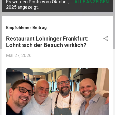
Es werden Posts vom Oktober,
ALLE ANZEIGEN
P
2025 angezeigt.
o
s
Empfohlener Beitrag
t
Restaurant Lohninger Frankfurt:
s
Lohnt sich der Besuch wirklich?
Mai 27, 2026