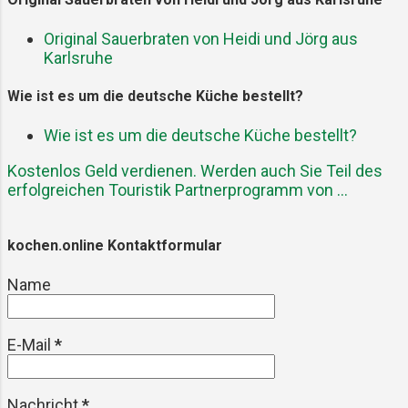
begann die Geschichte unserer drei
treuen Tischbegleiter: Gabel, Löffel
Original Sauerbraten von Heidi und Jörg aus
und Messer. Das Messer – das
Karlsruhe
älteste Werkzeug am Tisch Das
Messer war zuerst da. Kein Wunder:
Wie ist es um die deutsche Küche bestellt?
Schneiden, jagen, zerteilen – das war
überlebenswichtig. Schon in der
Wie ist es um die deutsche Küche bestellt?
Steinzeit hatten Menschen scharfe
Kostenlos Geld verdienen. Werden auch Sie Teil des
Klingen aus Feuerstein. Essen und
erfolgreichen Touristik Partnerprogramm von ...
Werkzeug lagen nah beieinander.
Erst viel später, im Mittelalter,
wanderte das Messer auf den
kochen.online Kontaktformular
Esstisch. Doch es gehörte jedem
Name
persönlich. Wer zum Essen
eingeladen war, b...
E-Mail
*
Nachricht
*