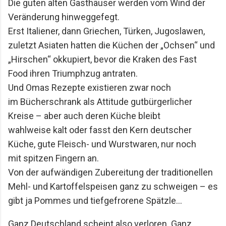
Die guten alten Gasthäuser werden vom Wind
der
Freundschaft, Essen und besondere Abende Wir
Veränderung hinweggefegt.
achten darauf, dass unsere gemeinsamen
Erst Italiener, dann Griechen, Türken, Jugoslawen,
Restaurantbesuche etwas Besonderes bleiben.
Keine beliebigen Reservierungen ...
zuletzt
Asiaten hatten die Küchen der „Ochsen“ und
„Hirschen“ okkupiert, bevor die Kraken des
Fast
Food ihren Triumphzug antraten.
Und Omas Rezepte existieren zwar noch
im
Bücherschrank als Attitude gutbürgerlicher
Kreise – aber auch deren Küche bleibt
wahlweise
kalt oder fasst den Kern deutscher
Küche, gute Fleisch- und Wurstwaren, nur noch
mit
spitzen Fingern an.
Von der aufwändigen Zubereitung der traditionellen
Mehl- und
Kartoffelspeisen ganz zu schweigen – es
gibt ja Pommes und tiefgefrorene Spätzle…
Ganz Deutschland scheint also verloren. Ganz