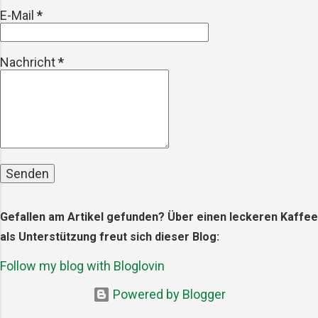
E-Mail
*
aufgenommen werden – und
letztendlich auch auf unseren Tellern
landen. Die gesundheitlichen
Nachricht
*
Auswirkungen Die Forschung zu den
gesundheitlichen Auswirkungen von
Mikroplastik steckt noch in den Ki...
Gefallen am Artikel gefunden? Über einen leckeren Kaffee
als Unterstützung freut sich dieser Blog:
Follow my blog with Bloglovin
Powered by Blogger