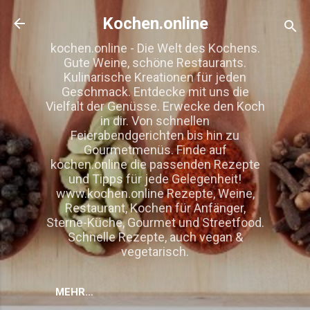
Direkt zum Hauptbereich
Kochen.online
kochen.online - Die Welt des Kochens.
Gute Weine, schöne Restaurants.
Kulinarische Kreationen für jeden
Geschmack. Entdecke mit uns die
Vielfalt der Genüsse. Erwecke den Koch
in dir. Von schnellen
Feierabendgerichten bis hin zu
Gourmetmenüs. Finde auf
kochen.online die passenden Rezepte
und Tipps für jede Gelegenheit!
www.kochen.online Rezepte, Weine,
Restaurant, Kochen für Anfänger,
Sterne-Küche, Gourmet und Streetfood.
Schnelle Rezepte, auch vegan &
vegetarisch.
MEHR…