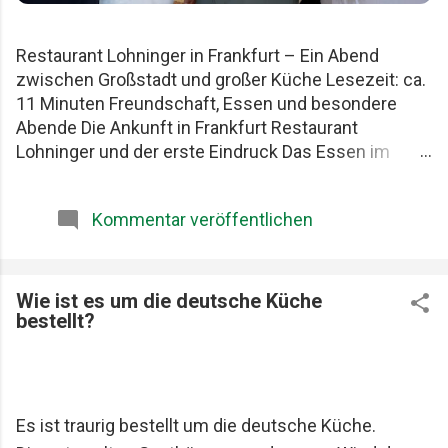
Restaurant Lohninger in Frankfurt – Ein Abend
zwischen Großstadt und großer Küche Lesezeit: ca.
11 Minuten Freundschaft, Essen und besondere
Abende Die Ankunft in Frankfurt Restaurant
Lohninger und der erste Eindruck Das Essen im
Lohninger Mario Lohninger – der Mensch hinter der
Küche Praktische Tipps für deinen Besuch FAQ zum
Kommentar veröffentlichen
Restaurant Lohninger Fazit Das Restaurant
Lohninger in Frankfurt war an diesem Abend
eigentlich nur das Ziel. Die eigentliche Geschichte
begann schon früher. Am Karlsruher Hauptbahnhof.
Wie ist es um die deutsche Küche
bestellt?
Mit drei Männern, die Essen ernst nehmen, aber sich
selbst nicht zu wichtig. Patrick, Felix und ich teilen
seit Jahren dieselbe Schwäche: gute Restaurants,
ehrliche Produkte und diese seltenen Abende, die
länger im Kopf bleiben als jede Rechnung. Felix, Ich ,
Es ist traurig bestellt um die deutsche Küche.
Mario Lohninger und Patrick: Best Friends