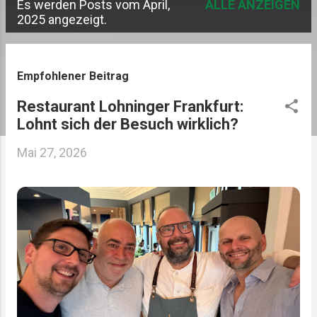
Es werden Posts vom April,
ALLE ANZEIGEN
P
2025 angezeigt.
o
s
Empfohlener Beitrag
t
Restaurant Lohninger Frankfurt:
s
Lohnt sich der Besuch wirklich?
Mai 27, 2026