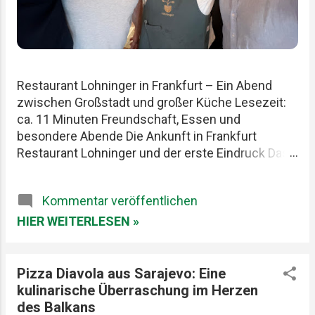
Restaurant Lohninger in Frankfurt – Ein Abend
zwischen Großstadt und großer Küche Lesezeit:
ca. 11 Minuten Freundschaft, Essen und
besondere Abende Die Ankunft in Frankfurt
Restaurant Lohninger und der erste Eindruck Das
Essen im Lohninger Mario Lohninger – der
Mensch hinter der Küche Praktische Tipps für
Kommentar veröffentlichen
deinen Besuch FAQ zum Restaurant Lohninger
Fazit Das Restaurant Lohninger in Frankfurt war an
HIER WEITERLESEN »
diesem Abend eigentlich nur das Ziel. Die
eigentliche Geschichte begann schon früher. Am
Karlsruher Hauptbahnhof. Mit drei Männern, die
Pizza Diavola aus Sarajevo: Eine
Essen ernst nehmen, aber sich selbst nicht zu
kulinarische Überraschung im Herzen
wichtig. Patrick, Felix und ich teilen seit Jahren
des Balkans