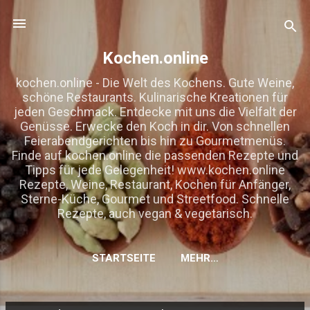
Direkt zum Hauptbereich
Kochen.online
kochen.online - Die Welt des Kochens. Gute Weine,
schöne Restaurants. Kulinarische Kreationen für
jeden Geschmack. Entdecke mit uns die Vielfalt der
Genüsse. Erwecke den Koch in dir. Von schnellen
Feierabendgerichten bis hin zu Gourmetmenüs.
Finde auf kochen.online die passenden Rezepte und
Tipps für jede Gelegenheit! www.kochen.online
Rezepte, Weine, Restaurant, Kochen für Anfänger,
Sterne-Küche, Gourmet und Streetfood. Schnelle
Rezepte, auch vegan & vegetarisch.
STARTSEITE
MEHR…