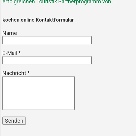
erfolgreichen Touristik Partnerprogramm von ...
knusprige Reisschicht am Boden,
genannt Socarrat . Die Original Paella
kochen.online Kontaktformular
Valenciana – Das klassische Rezept
Zutaten für 4 Personen: 400 g Paella-
Name
Reis (z. B. Bomba oder Calasparra)
800 ...
E-Mail
*
Nachricht
*