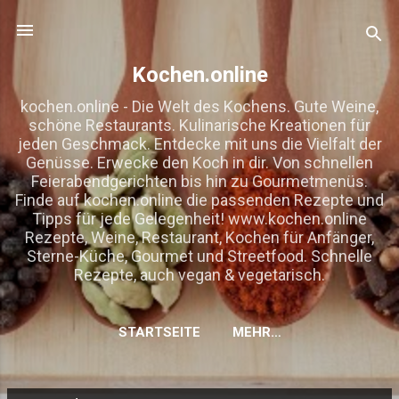
Direkt zum Hauptbereich
Kochen.online
kochen.online - Die Welt des Kochens. Gute Weine,
schöne Restaurants. Kulinarische Kreationen für
jeden Geschmack. Entdecke mit uns die Vielfalt der
Genüsse. Erwecke den Koch in dir. Von schnellen
Feierabendgerichten bis hin zu Gourmetmenüs.
Finde auf kochen.online die passenden Rezepte und
Tipps für jede Gelegenheit! www.kochen.online
Rezepte, Weine, Restaurant, Kochen für Anfänger,
Sterne-Küche, Gourmet und Streetfood. Schnelle
Rezepte, auch vegan & vegetarisch.
STARTSEITE
MEHR…