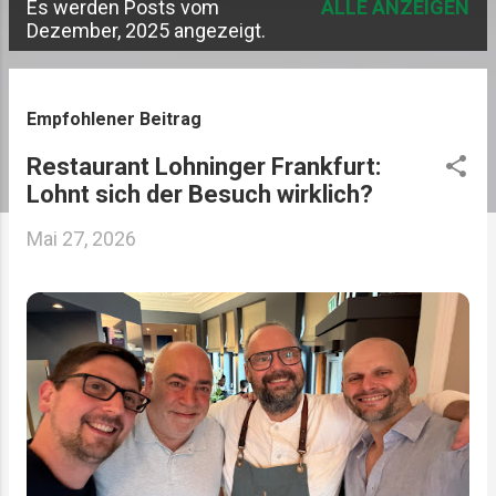
Es werden Posts vom
ALLE ANZEIGEN
P
Dezember, 2025 angezeigt.
o
s
Empfohlener Beitrag
t
Restaurant Lohninger Frankfurt:
s
Lohnt sich der Besuch wirklich?
Mai 27, 2026