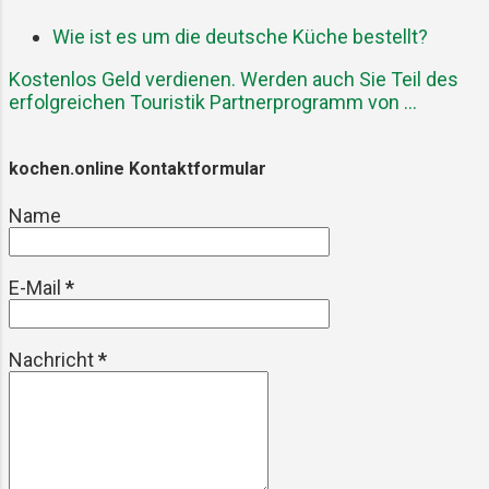
im Grunde nur eine Aufgabe hat:
ehrlich zu sein. Und dann passiert’s.
Wie ist es um die deutsche Küche bestellt?
Der Zeiger wandert über die Null.
Kostenlos Geld verdienen. Werden auch Sie Teil des
Macht eine komplette Runde. Und
erfolgreichen Touristik Partnerprogramm von ...
noch ein bisschen weiter. Ich stand
da, schaute runter – und war erst mal
komplett sprachlos. 122 kg. Anfang
kochen.online Kontaktformular
August. Ein ehrliches Ergebnis, aber
Name
definitiv eins, das wachrüttelt. Ist die
Waage defekt? I...
E-Mail
*
Nachricht
*