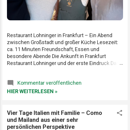
Restaurant Lohninger in Frankfurt – Ein Abend
zwischen Großstadt und großer Küche Lesezeit:
ca. 11 Minuten Freundschaft, Essen und
besondere Abende Die Ankunft in Frankfurt
Restaurant Lohninger und der erste Eindruck Das
Essen im Lohninger Mario Lohninger – der
Mensch hinter der Küche Praktische Tipps für
Kommentar veröffentlichen
deinen Besuch FAQ zum Restaurant Lohninger
Fazit Das Restaurant Lohninger in Frankfurt war an
HIER WEITERLESEN »
diesem Abend eigentlich nur das Ziel. Die
eigentliche Geschichte begann schon früher. Am
Karlsruher Hauptbahnhof. Mit drei Männern, die
Vier Tage Italien mit Familie – Como
Essen ernst nehmen, aber sich selbst nicht zu
und Mailand aus einer sehr
wichtig. Patrick, Felix und ich teilen seit Jahren
persönlichen Perspektive