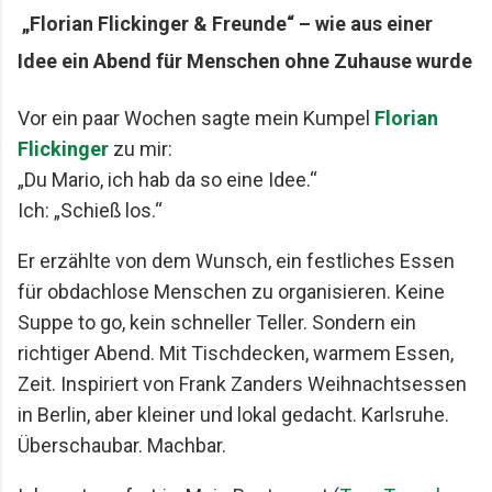
„Florian Flickinger & Freunde“ – wie aus einer
Mario Lohninger und Patrick: Best Friends
Freundschaft, Essen und besondere Abende Wir
Idee ein Abend für Menschen ohne Zuhause wurde
achten darauf, dass unsere gemeinsamen
Restaurantbesuche etwas Besonderes bleiben.
Vor ein paar Wochen sagte mein Kumpel
Florian
Keine beliebigen Reservierungen ...
Flickinger
zu mir:
„Du Mario, ich hab da so eine Idee.“
Ich: „Schieß los.“
Er erzählte von dem Wunsch, ein festliches Essen
für obdachlose Menschen zu organisieren. Keine
Suppe to go, kein schneller Teller. Sondern ein
richtiger Abend. Mit Tischdecken, warmem Essen,
Zeit. Inspiriert von Frank Zanders Weihnachtsessen
in Berlin, aber kleiner und lokal gedacht. Karlsruhe.
Überschaubar. Machbar.