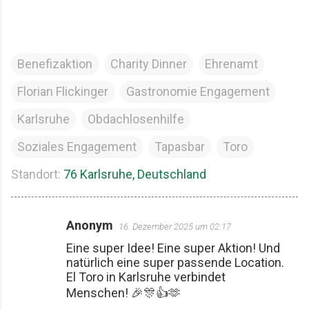
Benefizaktion
Charity Dinner
Ehrenamt
Florian Flickinger
Gastronomie Engagement
Karlsruhe
Obdachlosenhilfe
Soziales Engagement
Tapasbar
Toro
Standort:
76 Karlsruhe, Deutschland
Anonym
16. Dezember 2025 um 02:17
K
Eine super Idee! Eine super Aktion! Und
o
natürlich eine super passende Location.
m
El Toro in Karlsruhe verbindet
m
Menschen! 🎉🎊👍🫶
e