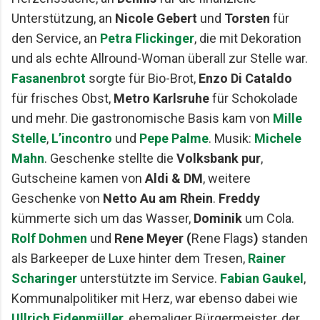
Unterstützung, an
Nicole Gebert
und
Torsten
für
den Service, an
Petra Flickinger
, die mit Dekoration
und als echte Allround-Woman überall zur Stelle war.
Fasanenbrot
sorgte für Bio-Brot,
Enzo Di Cataldo
für frisches Obst,
Metro Karlsruhe
für Schokolade
und mehr. Die gastronomische Basis kam von
Mille
Stelle
,
L’incontro
und
Pepe Palme
. Musik:
Michele
Mahn
. Geschenke stellte die
Volksbank pur
,
Gutscheine kamen von
Aldi & DM
, weitere
Geschenke von
Netto Au am Rhein
.
Freddy
kümmerte sich um das Wasser,
Dominik
um Cola.
Rolf Dohmen
und
Rene Meyer (
Rene
Flags
)
standen
als Barkeeper de Luxe hinter dem Tresen,
Rainer
Scharinger
unterstützte im Service.
Fabian Gaukel
,
Kommunalpolitiker mit Herz, war ebenso dabei wie
Ullrich Eidenmüller
, ehemaliger Bürgermeister, der