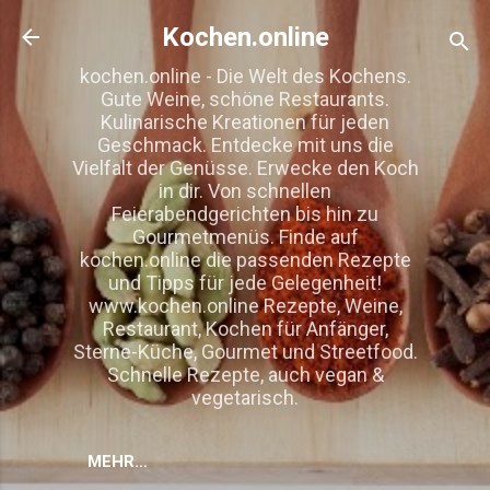
Direkt zum Hauptbereich
Kochen.online
kochen.online - Die Welt des Kochens.
Gute Weine, schöne Restaurants.
Kulinarische Kreationen für jeden
Geschmack. Entdecke mit uns die
Vielfalt der Genüsse. Erwecke den Koch
in dir. Von schnellen
Feierabendgerichten bis hin zu
Gourmetmenüs. Finde auf
kochen.online die passenden Rezepte
und Tipps für jede Gelegenheit!
www.kochen.online Rezepte, Weine,
Restaurant, Kochen für Anfänger,
Sterne-Küche, Gourmet und Streetfood.
Schnelle Rezepte, auch vegan &
vegetarisch.
MEHR…