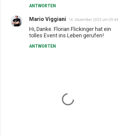
ANTWORTEN
n
t
Mario Viggiani
16. Dezember 2025 um 05:44
a
Hi, Danke. Florian Flickinger hat ein
r
tolles Event ins Leben gerufen!
e
ANTWORTEN