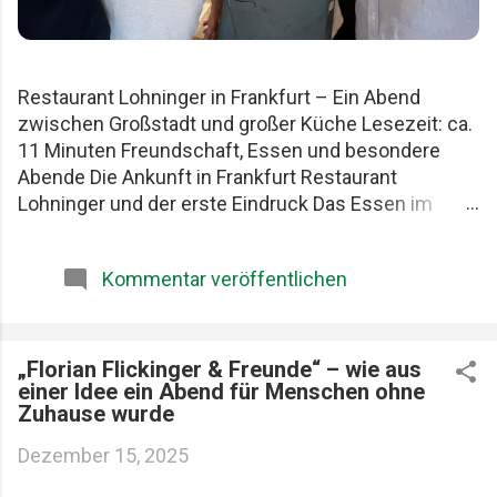
Restaurant Lohninger in Frankfurt – Ein Abend
zwischen Großstadt und großer Küche Lesezeit: ca.
11 Minuten Freundschaft, Essen und besondere
Abende Die Ankunft in Frankfurt Restaurant
Lohninger und der erste Eindruck Das Essen im
Lohninger Mario Lohninger – der Mensch hinter der
Küche Praktische Tipps für deinen Besuch FAQ zum
Kommentar veröffentlichen
Restaurant Lohninger Fazit Das Restaurant
Lohninger in Frankfurt war an diesem Abend
eigentlich nur das Ziel. Die eigentliche Geschichte
begann schon früher. Am Karlsruher Hauptbahnhof.
„Florian Flickinger & Freunde“ – wie aus
einer Idee ein Abend für Menschen ohne
Mit drei Männern, die Essen ernst nehmen, aber sich
Zuhause wurde
selbst nicht zu wichtig. Patrick, Felix und ich teilen
seit Jahren dieselbe Schwäche: gute Restaurants,
Dezember 15, 2025
ehrliche Produkte und diese seltenen Abende, die
länger im Kopf bleiben als jede Rechnung. Felix, Ich ,