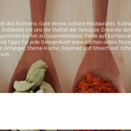
Direkt zum Hauptbereich
elt des Kochens. Gute Weine, schöne Restaurants. Kulin
Entdecke mit uns die Vielfalt der Genüsse. Erwecke den 
gerichten bis hin zu Gourmetmenüs. Finde auf kochen.on
d Tipps für jede Gelegenheit! www.kochen.online Rezep
ür Anfänger, Sterne-Küche, Gourmet und Streetfood. Schn
isch.