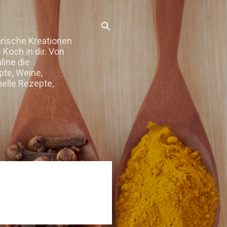
arische Kreationen
Koch in dir. Von
line die
te, Weine,
elle Rezepte,