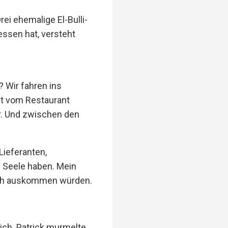
ei ehemalige El-Bulli-
essen hat, versteht
? Wir fahren ins
ft vom Restaurant
er. Und zwischen den
Lieferanten,
e Seele haben. Mein
mich auskommen würden.
ich. Patrick murmelte