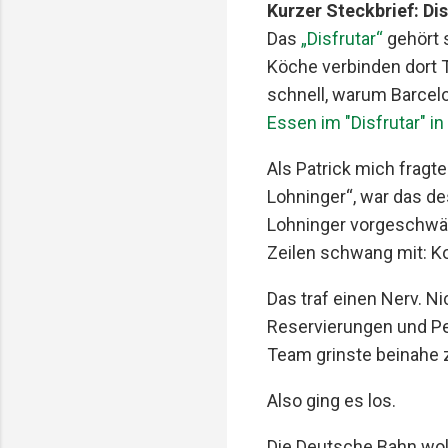
Kurzer Steckbrief: Di
Das
„Disfrutar“
gehört 
Köche verbinden dort T
schnell, warum Barcelon
Essen im "Disfrutar" i
Als Patrick mich fragt
Lohninger“, war das de
Lohninger vorgeschwärm
Zeilen schwang mit: K
Das traf einen Nerv. N
Reservierungen und Per
Team grinste beinahe 
Also ging es los.
Die Deutsche Bahn woll