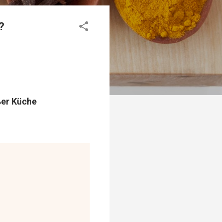
?
ßer Küche