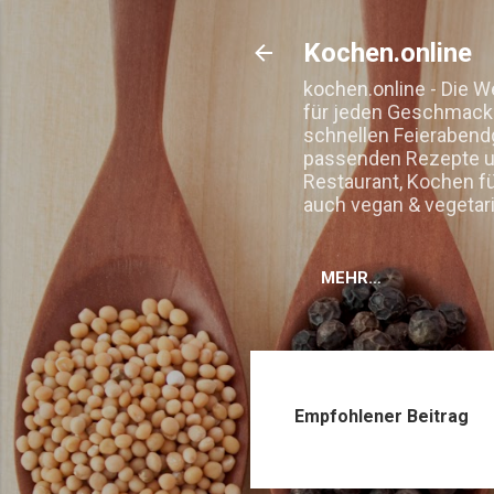
Kochen.online
kochen.online - Die W
für jeden Geschmack. 
schnellen Feierabend
passenden Rezepte un
Restaurant, Kochen f
auch vegan & vegetar
MEHR…
Empfohlener Beitrag