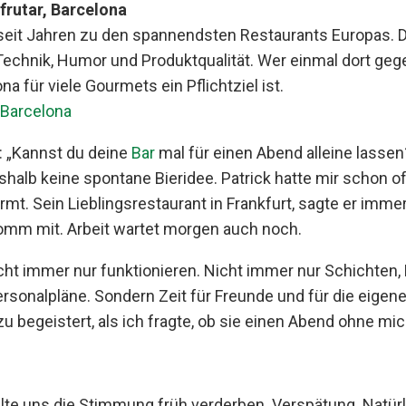
sfrutar, Barcelona
seit Jahren zu den spannendsten Restaurants Europas. Dr
echnik, Humor und Produktqualität. Wer einmal dort geg
a für viele Gourmets ein Pflichtziel ist.
n Barcelona
e: „Kannst du deine
Bar
mal für einen Abend alleine lassen
shalb keine spontane Bieridee. Patrick hatte mir schon o
t. Sein Lieblingsrestaurant in Frankfurt, sagte er imm
omm mit. Arbeit wartet morgen auch noch.
icht immer nur funktionieren. Nicht immer nur Schichten, 
sonalpläne. Sondern Zeit für Freunde und für die eigen
zu begeistert, als ich fragte, ob sie einen Abend ohne 
te uns die Stimmung früh verderben. Verspätung. Natürl