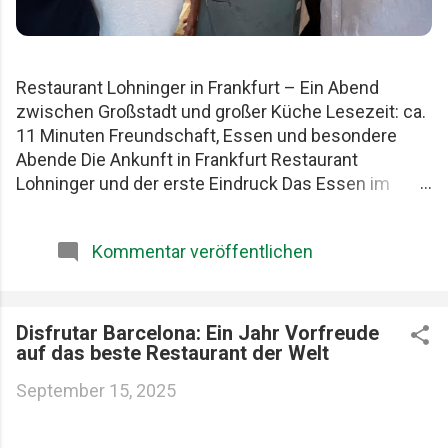
Restaurant Lohninger in Frankfurt – Ein Abend
zwischen Großstadt und großer Küche Lesezeit: ca.
11 Minuten Freundschaft, Essen und besondere
Abende Die Ankunft in Frankfurt Restaurant
Lohninger und der erste Eindruck Das Essen im
Lohninger Mario Lohninger – der Mensch hinter der
Küche Praktische Tipps für deinen Besuch FAQ zum
Kommentar veröffentlichen
Restaurant Lohninger Fazit Das Restaurant
Lohninger in Frankfurt war an diesem Abend
eigentlich nur das Ziel. Die eigentliche Geschichte
begann schon früher. Am Karlsruher Hauptbahnhof.
Disfrutar Barcelona: Ein Jahr Vorfreude
auf das beste Restaurant der Welt
Mit drei Männern, die Essen ernst nehmen, aber sich
selbst nicht zu wichtig. Patrick, Felix und ich teilen
September 15, 2025
seit Jahren dieselbe Schwäche: gute Restaurants,
ehrliche Produkte und diese seltenen Abende, die
länger im Kopf bleiben als jede Rechnung. Felix, Ich ,