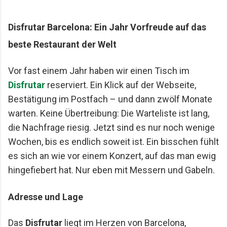
Mario Lohninger und Patrick: Best Friends
Freundschaft, Essen und besondere Abende Wir
Disfrutar Barcelona: Ein Jahr Vorfreude auf das
achten darauf, dass unsere gemeinsamen
beste Restaurant der Welt
Restaurantbesuche etwas Besonderes bleiben.
Keine beliebigen Reservierungen ...
Vor fast einem Jahr haben wir einen Tisch im
Disfrutar
reserviert. Ein Klick auf der Webseite,
Bestätigung im Postfach – und dann zwölf Monate
warten. Keine Übertreibung: Die Warteliste ist lang,
die Nachfrage riesig. Jetzt sind es nur noch wenige
Wochen, bis es endlich soweit ist. Ein bisschen fühlt
es sich an wie vor einem Konzert, auf das man ewig
hingefiebert hat. Nur eben mit Messern und Gabeln.
Adresse und Lage
Das
Disfrutar
liegt im Herzen von Barcelona,