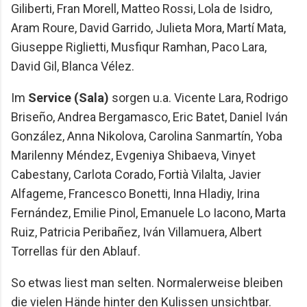
Giliberti, Fran Morell, Matteo Rossi, Lola de Isidro,
Aram Roure, David Garrido, Julieta Mora, Martí Mata,
Giuseppe Riglietti, Musfiqur Ramhan, Paco Lara,
David Gil, Blanca Vélez.
Im
Service (Sala)
sorgen u.a. Vicente Lara, Rodrigo
Briseño, Andrea Bergamasco, Eric Batet, Daniel Iván
González, Anna Nikolova, Carolina Sanmartín, Yoba
Marilenny Méndez, Evgeniya Shibaeva, Vinyet
Cabestany, Carlota Corado, Fortià Vilalta, Javier
Alfageme, Francesco Bonetti, Inna Hladiy, Irina
Fernández, Emilie Pinol, Emanuele Lo Iacono, Marta
Ruiz, Patricia Peribañez, Iván Villamuera, Albert
Torrellas für den Ablauf.
So etwas liest man selten. Normalerweise bleiben
die vielen Hände hinter den Kulissen unsichtbar.