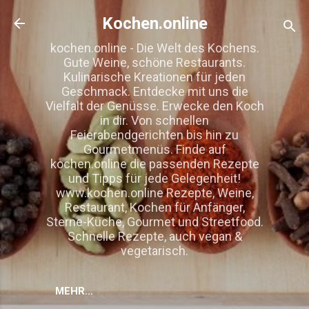
Direkt zum Hauptbereich
Kochen.online
kochen.online - Die Welt des Kochens.
Gute Weine, schöne Restaurants.
Kulinarische Kreationen für jeden
Geschmack. Entdecke mit uns die
Vielfalt der Genüsse. Erwecke den Koch
in dir. Von schnellen
Feierabendgerichten bis hin zu
Gourmetmenüs. Finde auf
kochen.online die passenden Rezepte
und Tipps für jede Gelegenheit!
www.kochen.online Rezepte, Weine,
Restaurant, Kochen für Anfänger,
Sterne-Küche, Gourmet und Streetfood.
Schnelle Rezepte, auch vegan &
vegetarisch.
MEHR…