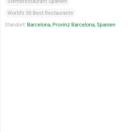
Sternerestaurant Spanien
World’s 50 Best Restaurants
Standort:
Barcelona, Provinz Barcelona, Spanien
K
o
m
m
e
n
t
a
r
e