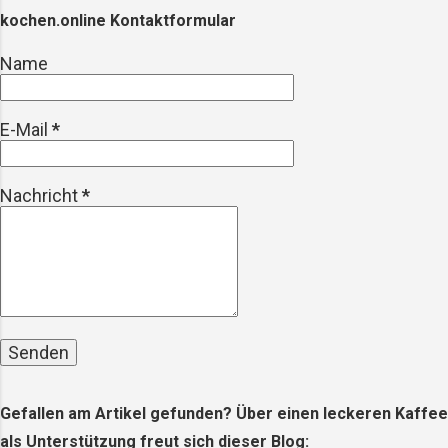
oder werden absichtlich in Produkten
kochen.online Kontaktformular
wie Peelings oder Kosmetika
eingesetzt. Diese Partikel gelangen in
Name
unsere Gewässer, wo sie von Fischen
und anderen Meereslebewesen
E-Mail
*
aufgenommen werden – und
letztendlich auch auf unseren Tellern
landen. Die gesundheitlichen
Nachricht
*
Auswirkungen Die Forschung zu den
gesundheitlichen Auswirkungen von
Mikroplastik steckt noch in den Ki...
Gefallen am Artikel gefunden? Über einen leckeren Kaffee
als Unterstützung freut sich dieser Blog: