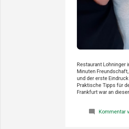
Restaurant Lohninger i
Minuten Freundschaft,
und der erste Eindruc
Praktische Tipps für 
Frankfurt war an diese
früher. Am Karlsruher 
zu wichtig. Patrick, Fe
Kommentar v
Produkte und diese sel
Lohninger und Patrick
dass unsere gemeinsa