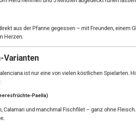
om Herd nehmen und 5 Minuten abgedeckt ruhen lassen
ll direkt aus der Pfanne gegessen – mit Freunden, einem
m Herzen.
a-Varianten
alenciana ist nur eine von vielen köstlichen Spielarten. Hi
:
Meeresfrüchte-Paella)
, Calamari und manchmal Fischfilet – ganz ohne Fleisch.
e.