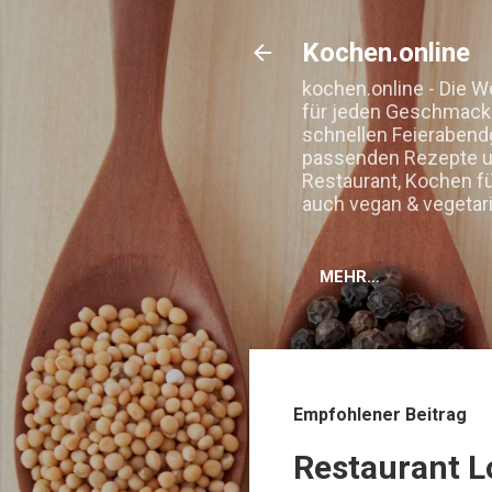
Kochen.online
kochen.online - Die W
für jeden Geschmack. 
schnellen Feierabend
passenden Rezepte un
Restaurant, Kochen f
auch vegan & vegetar
MEHR…
Empfohlener Beitrag
Restaurant L