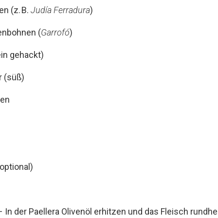
n (z. B.
Judía Ferradura
)
enbohnen (
Garrofó
)
ein gehackt)
r (süß)
den
optional)
 In der Paellera Olivenöl erhitzen und das Fleisch rundh