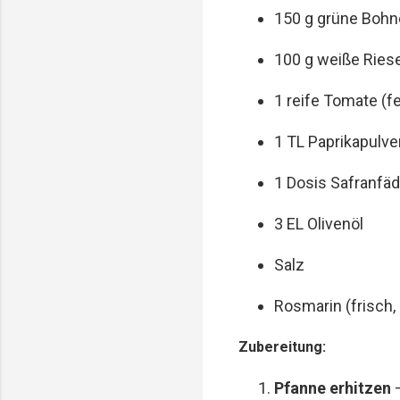
150 g grüne Bohne
100 g weiße Ries
1 reife Tomate (f
1 TL Paprikapulve
1 Dosis Safranfä
3 EL Olivenöl
Salz
Rosmarin (frisch, 
Zubereitung:
Pfanne erhitzen
–