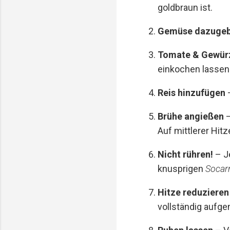
goldbraun ist.
Gemüse dazuge
Tomate & Gewür
einkochen lassen
Reis hinzufügen
–
Brühe angießen
–
Auf mittlerer Hit
Nicht rühren!
– J
knusprigen
Socar
Hitze reduzieren
vollständig aufg