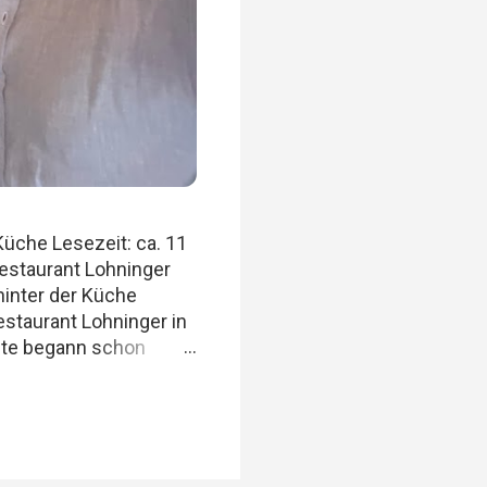
Küche Lesezeit: ca. 11
estaurant Lohninger
hinter der Küche
staurant Lohninger in
chte begann schon
 aber sich selbst nicht
taurants, ehrliche
g. Felix, Ich , Mario
 Wir achten darauf,
ne beliebigen