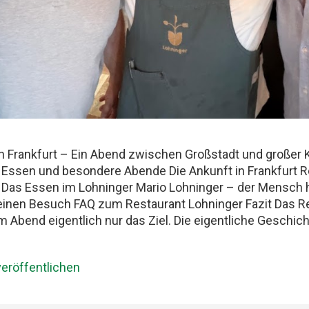
n Frankfurt – Ein Abend zwischen Großstadt und großer 
 Essen und besondere Abende Die Ankunft in Frankfurt R
k Das Essen im Lohninger Mario Lohninger – der Mensch 
deinen Besuch FAQ zum Restaurant Lohninger Fazit Das Re
m Abend eigentlich nur das Ziel. Die eigentliche Geschi
Hauptbahnhof. Mit drei Männern, die Essen ernst nehmen,
lix und ich teilen seit Jahren dieselbe Schwäche: gute Res
eröffentlichen
tenen Abende, die länger im Kopf bleiben als jede Rechnun
: Best Friends Freundschaft, Essen und besondere Abende
men Restaurantbesuche etwas Besonderes bleiben. Kei