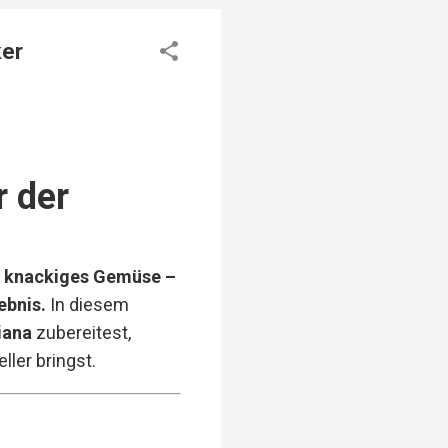
ker
r der
er knackiges Gemüse –
ebnis.
In diesem
iana
zubereitest,
ler bringst.