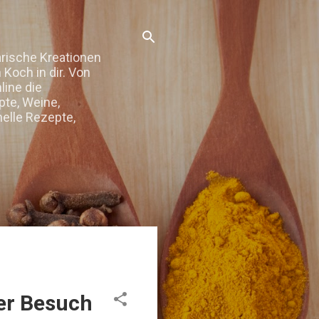
arische Kreationen
Koch in dir. Von
line die
te, Weine,
elle Rezepte,
der Besuch