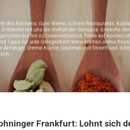
Direkt zum Hauptbereich
elt des Kochens. Gute Weine, schöne Restaurants. Kulin
Entdecke mit uns die Vielfalt der Genüsse. Erwecke den 
gerichten bis hin zu Gourmetmenüs. Finde auf kochen.on
d Tipps für jede Gelegenheit! www.kochen.online Rezep
ür Anfänger, Sterne-Küche, Gourmet und Streetfood. Schn
isch.
ohninger Frankfurt: Lohnt sich 