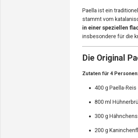
Paella ist ein traditio
stammt vom katalanisc
in einer speziellen fl
insbesondere für die 
Die Original P
Zutaten für 4 Personen
400 g Paella-Reis
800 ml Hühnerbr
300 g Hähnchensc
200 g Kaninchenfl