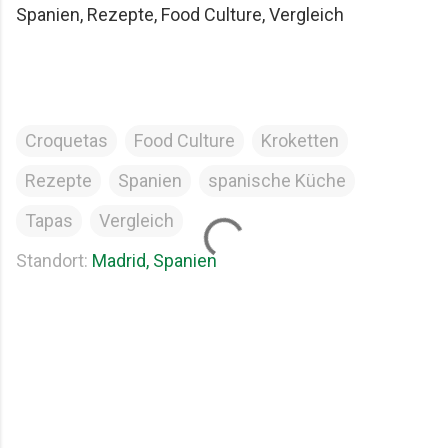
Spanien, Rezepte, Food Culture, Vergleich
Croquetas
Food Culture
Kroketten
Rezepte
Spanien
spanische Küche
Tapas
Vergleich
Standort:
Madrid, Spanien
K
o
m
m
e
n