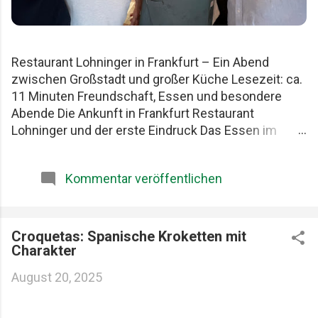
Restaurant Lohninger in Frankfurt – Ein Abend
zwischen Großstadt und großer Küche Lesezeit: ca.
11 Minuten Freundschaft, Essen und besondere
Abende Die Ankunft in Frankfurt Restaurant
Lohninger und der erste Eindruck Das Essen im
Lohninger Mario Lohninger – der Mensch hinter der
Küche Praktische Tipps für deinen Besuch FAQ zum
Kommentar veröffentlichen
Restaurant Lohninger Fazit Das Restaurant
Lohninger in Frankfurt war an diesem Abend
eigentlich nur das Ziel. Die eigentliche Geschichte
begann schon früher. Am Karlsruher Hauptbahnhof.
Croquetas: Spanische Kroketten mit
Charakter
Mit drei Männern, die Essen ernst nehmen, aber sich
selbst nicht zu wichtig. Patrick, Felix und ich teilen
August 20, 2025
seit Jahren dieselbe Schwäche: gute Restaurants,
ehrliche Produkte und diese seltenen Abende, die
länger im Kopf bleiben als jede Rechnung. Felix, Ich ,