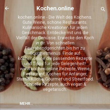
Direkt zum Hauptbereich
Kochen.online
kochen.online - Die Welt des Kochens.
Gute Weine, schöne Restaurants.
Kulinarische Kreationen für jeden
Geschmack. Entdecke mit uns die
Vielfalt der Genüsse. Erwecke den Koch
in dir. Von schnellen
Feierabendgerichten bis hin zu
Gourmetmenüs. Finde auf
kochen.online die passenden Rezepte
und Tipps für jede Gelegenheit!
www.kochen.online Rezepte, Weine,
Restaurant, Kochen für Anfänger,
Sterne-Küche, Gourmet und Streetfood.
Schnelle Rezepte, auch vegan &
vegetarisch.
MEHR…