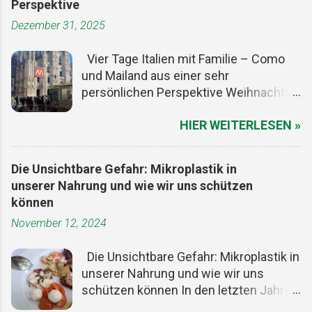
Perspektive
Dezember 31, 2025
Vier Tage Italien mit Familie – Como
und Mailand aus einer sehr
persönlichen Perspektive Weihnachten
ist ein guter Vorwand, um den Alltag
HIER WEITERLESEN »
kurz auszuschalten. Die Termine sind
gesetzt, die meisten Menschen haben
frei, und irgendwo zwischen Plätzchen,
Die Unsichtbare Gefahr: Mikroplastik in
Lichtern und zu viel Essen entsteht
unserer Nahrung und wie wir uns schützen
dieser seltene Freiraum, in dem man
können
Zeit neu denken kann. Für uns war es
November 12, 2024
genau der richtige Moment, mit der
Familie ein paar Tage wegzufahren. Im
Die Unsichtbare Gefahr: Mikroplastik in
ersten Moment dachte ich an
unserer Nahrung und wie wir uns
Montescaglioso (Matera), aber wir
schützen können In den letzten Jahren
wollten nicht weit, nicht kompliziert,
hat das Bewusstsein für
aber bewusst. Ein Ortswechsel, der