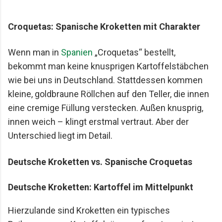
Mario Lohninger und Patrick: Best Friends
Freundschaft, Essen und besondere Abende Wir
Croquetas: Spanische Kroketten mit Charakter
achten darauf, dass unsere gemeinsamen
Restaurantbesuche etwas Besonderes bleiben.
Wenn man in
Spanien
„Croquetas“ bestellt,
Keine beliebigen Reservierungen ...
bekommt man keine knusprigen Kartoffelstäbchen
wie bei uns in Deutschland. Stattdessen kommen
kleine, goldbraune Röllchen auf den Teller, die innen
eine cremige Füllung verstecken. Außen knusprig,
innen weich – klingt erstmal vertraut. Aber der
Unterschied liegt im Detail.
Deutsche Kroketten vs. Spanische Croquetas
Deutsche Kroketten: Kartoffel im Mittelpunkt
Hierzulande sind Kroketten ein typisches