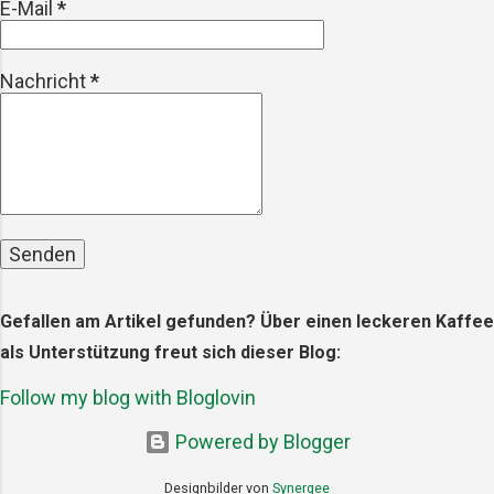
E-Mail
*
Liebhaber und Produzenten von Slow
Food. Die Veranstaltung wird alle zwei
Jahre organisiert und ist ein Forum für
Nachricht
*
die Präsentation und den Austausch
über nachhaltige Landwirtschaft,
biologische Erzeugnisse und region...
Gefallen am Artikel gefunden? Über einen leckeren Kaffee
als Unterstützung freut sich dieser Blog:
Follow my blog with Bloglovin
Powered by Blogger
Designbilder von
Synergee