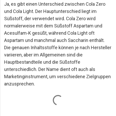
Ja, es gibt einen Unterschied zwischen Cola Zero
Mario Lohninger und Patrick: Best Friends
und Cola Light. Der Hauptunterschied liegt im
Freundschaft, Essen und besondere Abende Wir
Süßstoff, der verwendet wird. Cola Zero wird
achten darauf, dass unsere gemeinsamen
Restaurantbesuche etwas Besonderes bleiben.
normalerweise mit dem Süßstoff Aspartam und
Keine beliebigen Reservierungen ...
Acesulfam-K gesüßt, während Cola Light oft
Aspartam und manchmal auch Saccharin enthält.
Die genauen Inhaltsstoffe können je nach Hersteller
variieren, aber im Allgemeinen sind die
Hauptbestandteile und die Süßstoffe
unterschiedlich. Der Name dient oft auch als
Marketinginstrument, um verschiedene Zielgruppen
anzusprechen.