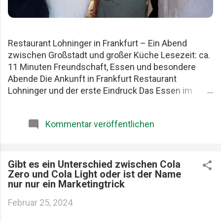
Restaurant Lohninger in Frankfurt – Ein Abend
zwischen Großstadt und großer Küche Lesezeit: ca.
11 Minuten Freundschaft, Essen und besondere
Abende Die Ankunft in Frankfurt Restaurant
Lohninger und der erste Eindruck Das Essen im
Lohninger Mario Lohninger – der Mensch hinter der
Küche Praktische Tipps für deinen Besuch FAQ zum
Kommentar veröffentlichen
Restaurant Lohninger Fazit Das Restaurant
Lohninger in Frankfurt war an diesem Abend
eigentlich nur das Ziel. Die eigentliche Geschichte
begann schon früher. Am Karlsruher Hauptbahnhof.
Gibt es ein Unterschied zwischen Cola
Zero und Cola Light oder ist der Name
Mit drei Männern, die Essen ernst nehmen, aber sich
nur nur ein Marketingtrick
selbst nicht zu wichtig. Patrick, Felix und ich teilen
seit Jahren dieselbe Schwäche: gute Restaurants,
Februar 25, 2024
ehrliche Produkte und diese seltenen Abende, die
länger im Kopf bleiben als jede Rechnung. Felix, Ich ,