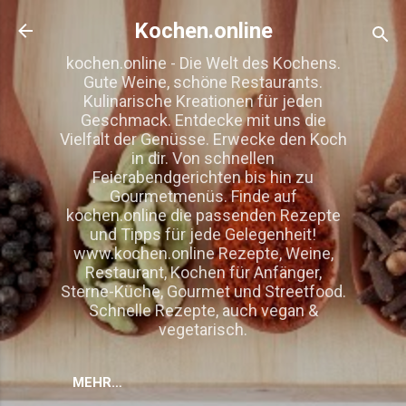
Direkt zum Hauptbereich
Kochen.online
kochen.online - Die Welt des Kochens.
Gute Weine, schöne Restaurants.
Kulinarische Kreationen für jeden
Geschmack. Entdecke mit uns die
Vielfalt der Genüsse. Erwecke den Koch
in dir. Von schnellen
Feierabendgerichten bis hin zu
Gourmetmenüs. Finde auf
kochen.online die passenden Rezepte
und Tipps für jede Gelegenheit!
www.kochen.online Rezepte, Weine,
Restaurant, Kochen für Anfänger,
Sterne-Küche, Gourmet und Streetfood.
Schnelle Rezepte, auch vegan &
vegetarisch.
MEHR…