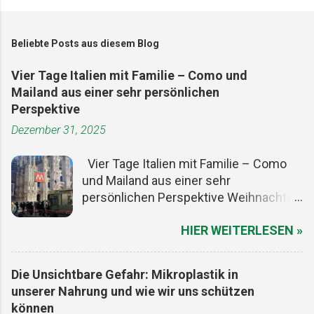
Beliebte Posts aus diesem Blog
Vier Tage Italien mit Familie – Como und
Mailand aus einer sehr persönlichen
Perspektive
Dezember 31, 2025
Vier Tage Italien mit Familie – Como
und Mailand aus einer sehr
persönlichen Perspektive Weihnachten
ist ein guter Vorwand, um den Alltag
HIER WEITERLESEN »
kurz auszuschalten. Die Termine sind
gesetzt, die meisten Menschen haben
frei, und irgendwo zwischen Plätzchen,
Die Unsichtbare Gefahr: Mikroplastik in
Lichtern und zu viel Essen entsteht
unserer Nahrung und wie wir uns schützen
dieser seltene Freiraum, in dem man
können