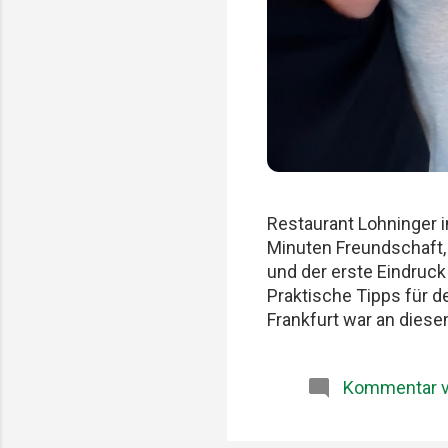
Restaurant Lohninger i
Minuten Freundschaft,
und der erste Eindruc
Praktische Tipps für 
Frankfurt war an diese
früher. Am Karlsruher 
zu wichtig. Patrick, Fe
Kommentar v
Produkte und diese sel
Lohninger und Patrick
dass unsere gemeinsa