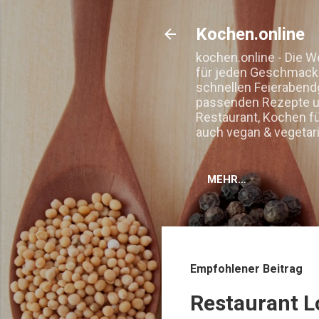
Kochen.online
kochen.online - Die W
für jeden Geschmack. 
schnellen Feierabend
passenden Rezepte un
Restaurant, Kochen f
auch vegan & vegetar
MEHR…
Empfohlener Beitrag
Restaurant L