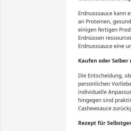
Erdnusssauce kann ei
an Proteinen, gesund
einigen fertigen Pro
Erdnüssen ressource
Erdnusssauce eine um
Kaufen oder Selber
Die Entscheidung, o
persönlichen Vorlieb
individuelle Anpassu
hingegen sind prakti
Cashewsauce zurückg
Rezept für Selbstge