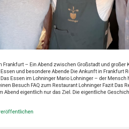
n Frankfurt – Ein Abend zwischen Großstadt und großer 
 Essen und besondere Abende Die Ankunft in Frankfurt R
k Das Essen im Lohninger Mario Lohninger – der Mensch 
deinen Besuch FAQ zum Restaurant Lohninger Fazit Das Re
m Abend eigentlich nur das Ziel. Die eigentliche Geschi
Hauptbahnhof. Mit drei Männern, die Essen ernst nehmen,
lix und ich teilen seit Jahren dieselbe Schwäche: gute Res
eröffentlichen
tenen Abende, die länger im Kopf bleiben als jede Rechnun
: Best Friends Freundschaft, Essen und besondere Abende
men Restaurantbesuche etwas Besonderes bleiben. Kei