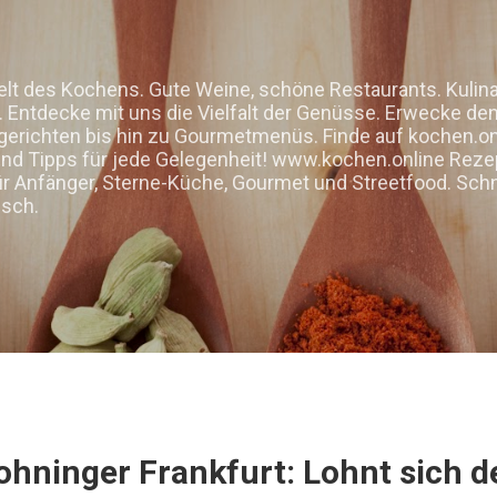
Direkt zum Hauptbereich
elt des Kochens. Gute Weine, schöne Restaurants. Kulin
Entdecke mit uns die Vielfalt der Genüsse. Erwecke den 
gerichten bis hin zu Gourmetmenüs. Finde auf kochen.on
d Tipps für jede Gelegenheit! www.kochen.online Rezep
ür Anfänger, Sterne-Küche, Gourmet und Streetfood. Schn
isch.
ohninger Frankfurt: Lohnt sich 