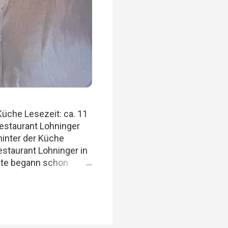
Küche Lesezeit: ca. 11
estaurant Lohninger
hinter der Küche
staurant Lohninger in
chte begann schon
 aber sich selbst nicht
taurants, ehrliche
g. Felix, Ich , Mario
 Wir achten darauf,
ne beliebigen