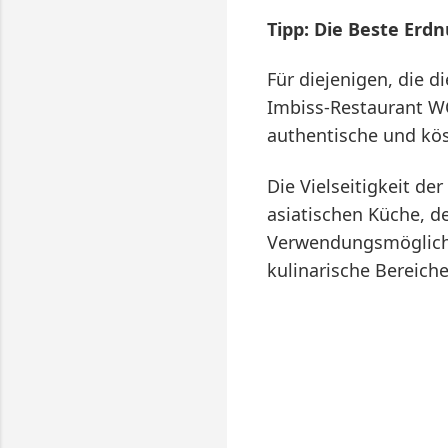
Tipp: Die Beste Erd
Für diejenigen, die 
Imbiss-Restaurant WO
authentische und kös
Die Vielseitigkeit d
asiatischen Küche, d
Verwendungsmöglichk
kulinarische Bereiche
K
o
m