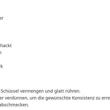
er
ehackt
n
ck
r Schüssel vermengen und glatt rühren.
er verdünnen, um die gewünschte Konsistenz zu erre
r abschmecken.