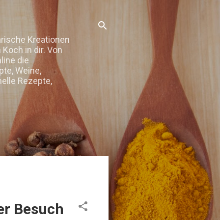
arische Kreationen
Koch in dir. Von
line die
te, Weine,
elle Rezepte,
der Besuch