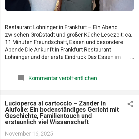
Restaurant Lohninger in Frankfurt – Ein Abend
zwischen Großstadt und großer Küche Lesezeit: ca.
11 Minuten Freundschaft, Essen und besondere
Abende Die Ankunft in Frankfurt Restaurant
Lohninger und der erste Eindruck Das Essen im
Lohninger Mario Lohninger – der Mensch hinter der
Küche Praktische Tipps für deinen Besuch FAQ zum
Kommentar veröffentlichen
Restaurant Lohninger Fazit Das Restaurant
Lohninger in Frankfurt war an diesem Abend
eigentlich nur das Ziel. Die eigentliche Geschichte
begann schon früher. Am Karlsruher Hauptbahnhof.
Lucioperca al cartoccio – Zander in
Alufolie: Ein bodenständiges Gericht mit
Mit drei Männern, die Essen ernst nehmen, aber sich
Geschichte, Familientouch und
selbst nicht zu wichtig. Patrick, Felix und ich teilen
erstaunlich viel Wissenschaft
seit Jahren dieselbe Schwäche: gute Restaurants,
ehrliche Produkte und diese seltenen Abende, die
November 16, 2025
länger im Kopf bleiben als jede Rechnung. Felix, Ich ,