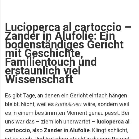
Mario Lohninger und Patrick: Best Friends
Freundschaft, Essen und besondere Abende Wir
achten darauf, dass unsere gemeinsamen
Lucioperca al cartoccio –
Restaurantbesuche etwas Besonderes bleiben.
Zander in Alufolie: Ein
Keine beliebigen Reservierungen ...
bodenständiges Gericht
mit Geschichte,
Familientouch und
erstaunlich viel
Wissenschaft
Es gibt Tage, an denen ein Gericht einfach hängen
bleibt. Nicht, weil es
kompliziert
wäre, sondern weil
es in einem bestimmten Moment genau passt. Bei
uns war das – ziemlich unerwartet –
lucioperca al
cartoccio
, also
Zander in Alufolie
. Klingt schlicht,
ist es auch. Und trotzdem steckt in diesem Rezept