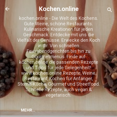
Direkt zum Hauptbereich
Kochen.online
kochen.online - Die Welt des Kochens.
Gute Weine, schöne Restaurants.
Kulinarische Kreationen für jeden
Geschmack. Entdecke mit uns die
Vielfalt der Genüsse. Erwecke den Koch
in dir. Von schnellen
Feierabendgerichten bis hin zu
Gourmetmenüs. Finde auf
kochen.online die passenden Rezepte
und Tipps für jede Gelegenheit!
www.kochen.online Rezepte, Weine,
Restaurant, Kochen für Anfänger,
Sterne-Küche, Gourmet und Streetfood.
Schnelle Rezepte, auch vegan &
vegetarisch.
MEHR…