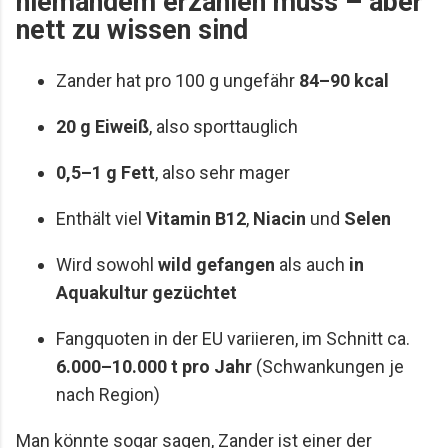
niemandem erzählen muss – aber
nett zu wissen sind
Zander hat pro 100 g ungefähr
84–90 kcal
20 g Eiweiß
, also sporttauglich
0,5–1 g Fett
, also sehr mager
Enthält viel
Vitamin B12
,
Niacin
und
Selen
Wird sowohl
wild gefangen
als auch
in
Aquakultur gezüchtet
Fangquoten in der EU variieren, im Schnitt ca.
6.000–10.000 t pro Jahr
(Schwankungen je
nach Region)
Man könnte sogar sagen, Zander ist einer der