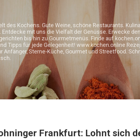
Direkt zum Hauptbereich
elt des Kochens. Gute Weine, schöne Restaurants. Kulin
Entdecke mit uns die Vielfalt der Genüsse. Erwecke den 
gerichten bis hin zu Gourmetmenüs. Finde auf kochen.on
d Tipps für jede Gelegenheit! www.kochen.online Rezep
ür Anfänger, Sterne-Küche, Gourmet und Streetfood. Schn
isch.
ohninger Frankfurt: Lohnt sich 