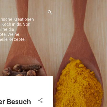
arische Kreationen
Koch in dir. Von
line die
te, Weine,
elle Rezepte,
der Besuch