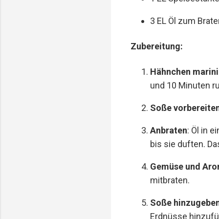
3 EL Öl zum Brate
Zubereitung:
Hähnchen marini
und 10 Minuten r
Soße vorbereite
Anbraten
: Öl in 
bis sie duften. D
Gemüse und Aro
mitbraten.
Soße hinzugebe
Erdnüsse hinzufüg