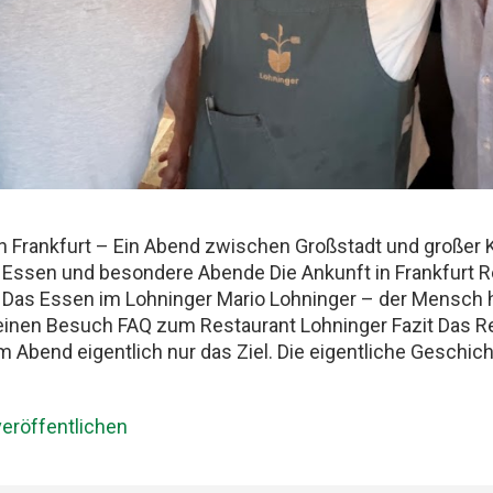
n Frankfurt – Ein Abend zwischen Großstadt und großer 
 Essen und besondere Abende Die Ankunft in Frankfurt R
k Das Essen im Lohninger Mario Lohninger – der Mensch 
deinen Besuch FAQ zum Restaurant Lohninger Fazit Das Re
m Abend eigentlich nur das Ziel. Die eigentliche Geschi
Hauptbahnhof. Mit drei Männern, die Essen ernst nehmen,
lix und ich teilen seit Jahren dieselbe Schwäche: gute Res
eröffentlichen
tenen Abende, die länger im Kopf bleiben als jede Rechnun
: Best Friends Freundschaft, Essen und besondere Abende
men Restaurantbesuche etwas Besonderes bleiben. Kei