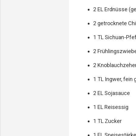
2 EL Erdnüsse (g
2 getrocknete Ch
1 TL Sichuan-Pfef
2 Frühlingszwiebe
2 Knoblauchzehen
1 TL Ingwer, fein
2 EL Sojasauce
1 EL Reisessig
1 TL Zucker
1 EL Speisestärk