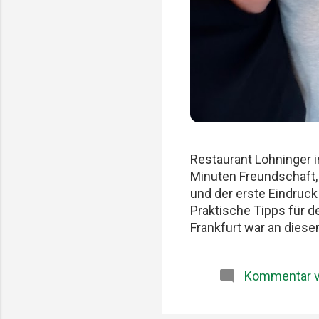
Restaurant Lohninger i
Minuten Freundschaft,
und der erste Eindruc
Praktische Tipps für 
Frankfurt war an diese
früher. Am Karlsruher 
zu wichtig. Patrick, Fe
Kommentar v
Produkte und diese sel
Lohninger und Patrick
dass unsere gemeinsa