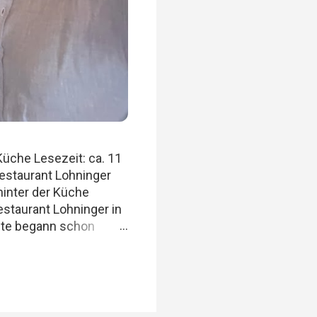
Küche Lesezeit: ca. 11
estaurant Lohninger
hinter der Küche
staurant Lohninger in
chte begann schon
 aber sich selbst nicht
taurants, ehrliche
g. Felix, Ich , Mario
 Wir achten darauf,
ne beliebigen