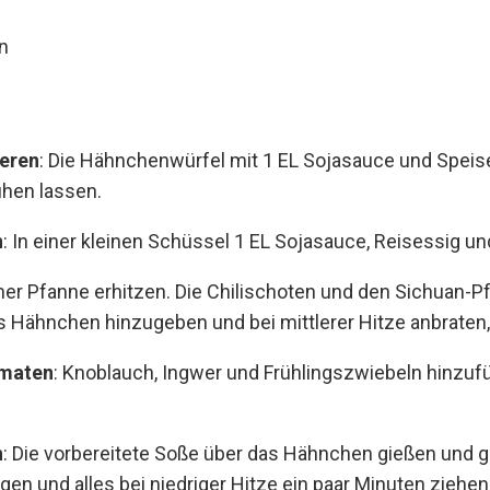
n
eren
: Die Hähnchenwürfel mit 1 EL Sojasauce und Spei
uhen lassen.
n
: In einer kleinen Schüssel 1 EL Sojasauce, Reisessig 
einer Pfanne erhitzen. Die Chilischoten und den Sichuan-P
as Hähnchen hinzugeben und bei mittlerer Hitze anbraten, 
maten
: Knoblauch, Ingwer und Frühlingszwiebeln hinzuf
n
: Die vorbereitete Soße über das Hähnchen gießen und 
en und alles bei niedriger Hitze ein paar Minuten ziehen