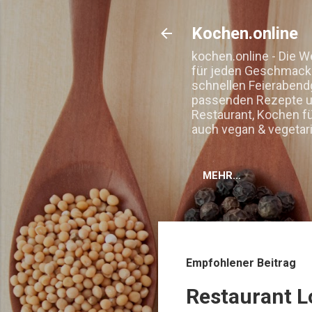
Kochen.online
kochen.online - Die W
für jeden Geschmack. 
schnellen Feierabend
passenden Rezepte un
Restaurant, Kochen f
auch vegan & vegetar
MEHR…
Empfohlener Beitrag
Restaurant L