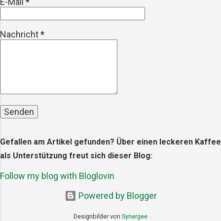
E-Mail
*
aufgenommen werden – und
letztendlich auch auf unseren Tellern
landen. Die gesundheitlichen
Nachricht
*
Auswirkungen Die Forschung zu den
gesundheitlichen Auswirkungen von
Mikroplastik steckt noch in den Ki...
Gefallen am Artikel gefunden? Über einen leckeren Kaffee
als Unterstützung freut sich dieser Blog:
Follow my blog with Bloglovin
Powered by Blogger
Designbilder von
Synergee