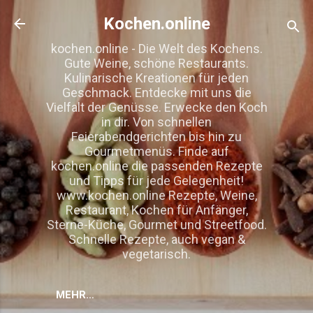
Direkt zum Hauptbereich
Kochen.online
kochen.online - Die Welt des Kochens.
Gute Weine, schöne Restaurants.
Kulinarische Kreationen für jeden
Geschmack. Entdecke mit uns die
Vielfalt der Genüsse. Erwecke den Koch
in dir. Von schnellen
Feierabendgerichten bis hin zu
Gourmetmenüs. Finde auf
kochen.online die passenden Rezepte
und Tipps für jede Gelegenheit!
www.kochen.online Rezepte, Weine,
Restaurant, Kochen für Anfänger,
Sterne-Küche, Gourmet und Streetfood.
Schnelle Rezepte, auch vegan &
vegetarisch.
MEHR…