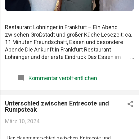
Restaurant Lohninger in Frankfurt – Ein Abend
zwischen Großstadt und großer Küche Lesezeit: ca.
11 Minuten Freundschaft, Essen und besondere
Abende Die Ankunft in Frankfurt Restaurant
Lohninger und der erste Eindruck Das Essen im
Lohninger Mario Lohninger – der Mensch hinter der
Küche Praktische Tipps für deinen Besuch FAQ zum
Kommentar veröffentlichen
Restaurant Lohninger Fazit Das Restaurant
Lohninger in Frankfurt war an diesem Abend
eigentlich nur das Ziel. Die eigentliche Geschichte
begann schon früher. Am Karlsruher Hauptbahnhof.
Unterschied zwischen Entrecote und
Rumpsteak
Mit drei Männern, die Essen ernst nehmen, aber sich
selbst nicht zu wichtig. Patrick, Felix und ich teilen
März 10, 2024
seit Jahren dieselbe Schwäche: gute Restaurants,
ehrliche Produkte und diese seltenen Abende, die
Der Hauptunterschied zwischen Entrecote und
länger im Kopf bleiben als jede Rechnung. Felix, Ich ,