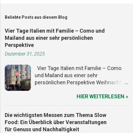
Beliebte Posts aus diesem Blog
Vier Tage Italien mit Familie – Como und
Mailand aus einer sehr persönlichen
Perspektive
Dezember 31, 2025
Vier Tage Italien mit Familie – Como
und Mailand aus einer sehr
persönlichen Perspektive Weihnachten
ist ein guter Vorwand, um den Alltag
HIER WEITERLESEN »
kurz auszuschalten. Die Termine sind
gesetzt, die meisten Menschen haben
frei, und irgendwo zwischen Plätzchen,
Die wichtigsten Messen zum Thema Slow
Lichtern und zu viel Essen entsteht
Food: Ein Überblick über Veranstaltungen
dieser seltene Freiraum, in dem man
für Genuss und Nachhaltigkeit
Zeit neu denken kann. Für uns war es