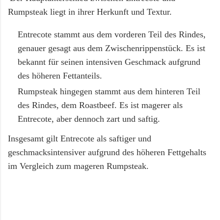
Mario Lohninger und Patrick: Best Friends
Rumpsteak liegt in ihrer Herkunft und Textur.
Freundschaft, Essen und besondere Abende Wir
Entrecote stammt aus dem vorderen Teil des Rindes,
achten darauf, dass unsere gemeinsamen
Restaurantbesuche etwas Besonderes bleiben.
genauer gesagt aus dem Zwischenrippenstück. Es ist
Keine beliebigen Reservierungen ...
bekannt für seinen intensiven Geschmack aufgrund
des höheren Fettanteils.
Rumpsteak hingegen stammt aus dem hinteren Teil
des Rindes, dem Roastbeef. Es ist magerer als
Entrecote, aber dennoch zart und saftig.
Insgesamt gilt Entrecote als saftiger und
geschmacksintensiver aufgrund des höheren Fettgehalts
im Vergleich zum mageren Rumpsteak.
K