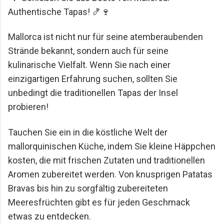
Authentische Tapas! 🍤🍷
Mario Lohninger und Patrick: Best Friends
Freundschaft, Essen und besondere Abende Wir
achten darauf, dass unsere gemeinsamen
Mallorca ist nicht nur für seine atemberaubenden
Restaurantbesuche etwas Besonderes bleiben.
Strände bekannt, sondern auch für seine
Keine beliebigen Reservierungen ...
kulinarische Vielfalt. Wenn Sie nach einer
einzigartigen Erfahrung suchen, sollten Sie
unbedingt die traditionellen Tapas der Insel
probieren!
Tauchen Sie ein in die köstliche Welt der
mallorquinischen Küche, indem Sie kleine Häppchen
kosten, die mit frischen Zutaten und traditionellen
Aromen zubereitet werden. Von knusprigen Patatas
Bravas bis hin zu sorgfältig zubereiteten
Meeresfrüchten gibt es für jeden Geschmack
etwas zu entdecken.