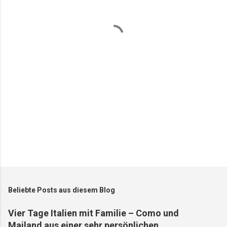
n
t
a
r
e
Beliebte Posts aus diesem Blog
Vier Tage Italien mit Familie – Como und
Mailand aus einer sehr persönlichen