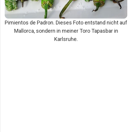
Pimientos de Padron. Dieses Foto entstand nicht auf
Mallorca, sondern in meiner Toro Tapasbar in
Karlsruhe.
K
o
m
m
e