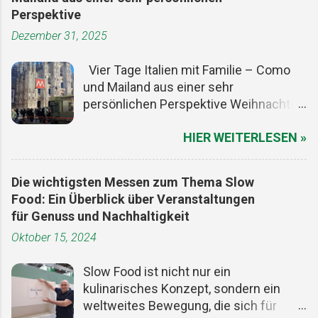
Perspektive
Dezember 31, 2025
Vier Tage Italien mit Familie – Como
und Mailand aus einer sehr
persönlichen Perspektive Weihnachten
ist ein guter Vorwand, um den Alltag
HIER WEITERLESEN »
kurz auszuschalten. Die Termine sind
gesetzt, die meisten Menschen haben
frei, und irgendwo zwischen Plätzchen,
Die wichtigsten Messen zum Thema Slow
Lichtern und zu viel Essen entsteht
Food: Ein Überblick über Veranstaltungen
dieser seltene Freiraum, in dem man
für Genuss und Nachhaltigkeit
Zeit neu denken kann. Für uns war es
Oktober 15, 2024
genau der richtige Moment, mit der
Familie ein paar Tage wegzufahren. Im
Slow Food ist nicht nur ein
ersten Moment dachte ich an
kulinarisches Konzept, sondern ein
Montescaglioso (Matera), aber wir
weltweites Bewegung, die sich für
wollten nicht weit, nicht kompliziert,