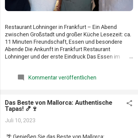
Restaurant Lohninger in Frankfurt – Ein Abend
zwischen Großstadt und großer Küche Lesezeit: ca.
11 Minuten Freundschaft, Essen und besondere
Abende Die Ankunft in Frankfurt Restaurant
Lohninger und der erste Eindruck Das Essen im
Lohninger Mario Lohninger – der Mensch hinter der
Küche Praktische Tipps für deinen Besuch FAQ zum
Kommentar veröffentlichen
Restaurant Lohninger Fazit Das Restaurant
Lohninger in Frankfurt war an diesem Abend
eigentlich nur das Ziel. Die eigentliche Geschichte
begann schon früher. Am Karlsruher Hauptbahnhof.
Das Beste von Mallorca: Authentische
Tapas! 🍤🍷
Mit drei Männern, die Essen ernst nehmen, aber sich
selbst nicht zu wichtig. Patrick, Felix und ich teilen
Juli 10, 2023
seit Jahren dieselbe Schwäche: gute Restaurants,
ehrliche Produkte und diese seltenen Abende, die
🌴 Genießen Sie das Beste von Mallorca:
länger im Kopf bleiben als jede Rechnung. Felix, Ich ,