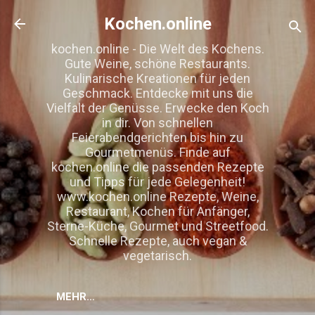
Direkt zum Hauptbereich
Kochen.online
kochen.online - Die Welt des Kochens.
Gute Weine, schöne Restaurants.
Kulinarische Kreationen für jeden
Geschmack. Entdecke mit uns die
Vielfalt der Genüsse. Erwecke den Koch
in dir. Von schnellen
Feierabendgerichten bis hin zu
Gourmetmenüs. Finde auf
kochen.online die passenden Rezepte
und Tipps für jede Gelegenheit!
www.kochen.online Rezepte, Weine,
Restaurant, Kochen für Anfänger,
Sterne-Küche, Gourmet und Streetfood.
Schnelle Rezepte, auch vegan &
vegetarisch.
MEHR…