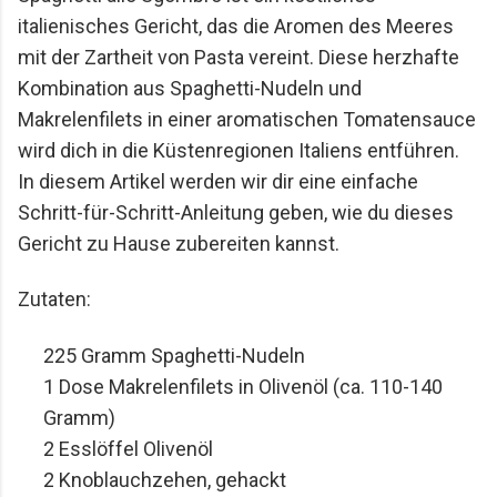
italienisches Gericht, das die Aromen des Meeres 
Mario Lohninger und Patrick: Best Friends
Freundschaft, Essen und besondere Abende Wir
mit der Zartheit von Pasta vereint. Diese herzhafte 
achten darauf, dass unsere gemeinsamen
Kombination aus Spaghetti-Nudeln und 
Restaurantbesuche etwas Besonderes bleiben.
Makrelenfilets in einer aromatischen Tomatensauce 
Keine beliebigen Reservierungen ...
wird dich in die Küstenregionen Italiens entführen. 
In diesem Artikel werden wir dir eine einfache 
Schritt-für-Schritt-Anleitung geben, wie du dieses 
Gericht zu Hause zubereiten kannst.
Zutaten:
225 Gramm Spaghetti-Nudeln
1 Dose Makrelenfilets in Olivenöl (ca. 110-140 
Gramm)
2 Esslöffel Olivenöl
2 Knoblauchzehen, gehackt