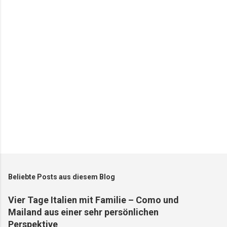
t
a
r
e
Beliebte Posts aus diesem Blog
Vier Tage Italien mit Familie – Como und
Mailand aus einer sehr persönlichen
Perspektive