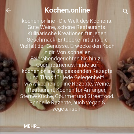
Direkt zum Hauptbereich
Kochen.online
kochen.online - Die Welt des Kochens.
Gute Weine, schöne Restaurants.
Kulinarische Kreationen für jeden
Geschmack. Entdecke mit uns die
Vielfalt der Genüsse. Erwecke den Koch
in dir. Von schnellen
Feierabendgerichten bis hin zu
Gourmetmenüs. Finde auf
kochen.online die passenden Rezepte
und Tipps für jede Gelegenheit!
www.kochen.online Rezepte, Weine,
Restaurant, Kochen für Anfänger,
Sterne-Küche, Gourmet und Streetfood.
Schnelle Rezepte, auch vegan &
vegetarisch.
MEHR…