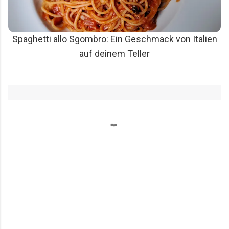
Spaghetti allo Sgombro: Ein Geschmack von Italien
auf deinem Teller
K
o
m
m
e
n