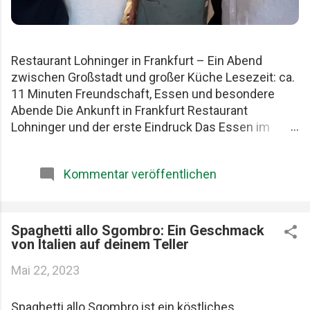
Restaurant Lohninger in Frankfurt – Ein Abend
zwischen Großstadt und großer Küche Lesezeit: ca.
11 Minuten Freundschaft, Essen und besondere
Abende Die Ankunft in Frankfurt Restaurant
Lohninger und der erste Eindruck Das Essen im
Lohninger Mario Lohninger – der Mensch hinter der
Küche Praktische Tipps für deinen Besuch FAQ zum
Kommentar veröffentlichen
Restaurant Lohninger Fazit Das Restaurant
Lohninger in Frankfurt war an diesem Abend
eigentlich nur das Ziel. Die eigentliche Geschichte
begann schon früher. Am Karlsruher Hauptbahnhof.
Spaghetti allo Sgombro: Ein Geschmack
von Italien auf deinem Teller
Mit drei Männern, die Essen ernst nehmen, aber sich
selbst nicht zu wichtig. Patrick, Felix und ich teilen
Mai 22, 2023
seit Jahren dieselbe Schwäche: gute Restaurants,
ehrliche Produkte und diese seltenen Abende, die
Spaghetti allo Sgombro ist ein köstliches 
länger im Kopf bleiben als jede Rechnung. Felix, Ich ,