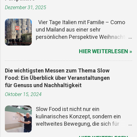
Dezember 31, 2025
Vier Tage Italien mit Familie – Como
und Mailand aus einer sehr
persönlichen Perspektive Weihnachten
ist ein guter Vorwand, um den Alltag
HIER WEITERLESEN »
kurz auszuschalten. Die Termine sind
gesetzt, die meisten Menschen haben
frei, und irgendwo zwischen Plätzchen,
Die wichtigsten Messen zum Thema Slow
Lichtern und zu viel Essen entsteht
Food: Ein Überblick über Veranstaltungen
dieser seltene Freiraum, in dem man
für Genuss und Nachhaltigkeit
Zeit neu denken kann. Für uns war es
Oktober 15, 2024
genau der richtige Moment, mit der
Familie ein paar Tage wegzufahren. Im
Slow Food ist nicht nur ein
ersten Moment dachte ich an
kulinarisches Konzept, sondern ein
Montescaglioso (Matera), aber wir
weltweites Bewegung, die sich für
wollten nicht weit, nicht kompliziert,
nachhaltige Lebensmittelproduktion,
aber bewusst. Ein Ortswechsel, der