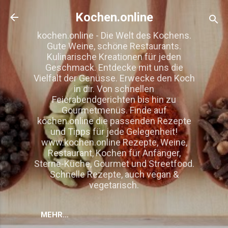
Direkt zum Hauptbereich
Kochen.online
kochen.online - Die Welt des Kochens.
Gute Weine, schöne Restaurants.
Kulinarische Kreationen für jeden
Geschmack. Entdecke mit uns die
Vielfalt der Genüsse. Erwecke den Koch
in dir. Von schnellen
Feierabendgerichten bis hin zu
Gourmetmenüs. Finde auf
kochen.online die passenden Rezepte
und Tipps für jede Gelegenheit!
www.kochen.online Rezepte, Weine,
Restaurant, Kochen für Anfänger,
Sterne-Küche, Gourmet und Streetfood.
Schnelle Rezepte, auch vegan &
vegetarisch.
MEHR…