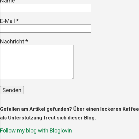
Name
unsere Gewässer, wo sie von Fischen
und anderen Meereslebewesen
E-Mail
*
aufgenommen werden – und
letztendlich auch auf unseren Tellern
landen. Die gesundheitlichen
Nachricht
*
Auswirkungen Die Forschung zu den
gesundheitlichen Auswirkungen von
Mikroplastik steckt noch in den Ki...
Gefallen am Artikel gefunden? Über einen leckeren Kaffee
als Unterstützung freut sich dieser Blog:
Follow my blog with Bloglovin