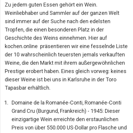
Zu jedem guten Essen gehört ein Wein. 
Mario Lohninger und Patrick: Best Friends
Weinliebhaber und Sammler auf der ganzen Welt 
Freundschaft, Essen und besondere Abende Wir
sind immer auf der Suche nach den edelsten 
achten darauf, dass unsere gemeinsamen
Restaurantbesuche etwas Besonderes bleiben.
Tropfen, die einen besonderen Platz in der 
Keine beliebigen Reservierungen ...
Geschichte des Weins einnehmen. Hier auf 
kochen.online  präsentieren wir eine fesselnde Liste 
der 10 wahrscheinlich teuersten jemals verkauften 
Weine, die den Markt mit ihrem außergewöhnlichen 
Prestige erobert haben. Eines gleich vorweg: keines 
dieser Weine ist bei uns in Karlsruhe in der Toro 
Tapasbar erhältlich. 
Domaine de la Romanée-Conti, Romanée-Conti 
Grand Cru (Burgund, Frankreich) - 1945: Dieser 
einzigartige Wein erreichte den erstaunlichen 
Preis von über 550.000 US-Dollar pro Flasche und 