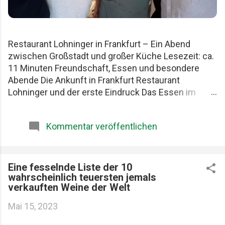
Restaurant Lohninger in Frankfurt – Ein Abend
zwischen Großstadt und großer Küche Lesezeit: ca.
11 Minuten Freundschaft, Essen und besondere
Abende Die Ankunft in Frankfurt Restaurant
Lohninger und der erste Eindruck Das Essen im
Lohninger Mario Lohninger – der Mensch hinter der
Küche Praktische Tipps für deinen Besuch FAQ zum
Kommentar veröffentlichen
Restaurant Lohninger Fazit Das Restaurant
Lohninger in Frankfurt war an diesem Abend
eigentlich nur das Ziel. Die eigentliche Geschichte
begann schon früher. Am Karlsruher Hauptbahnhof.
Eine fesselnde Liste der 10
wahrscheinlich teuersten jemals
Mit drei Männern, die Essen ernst nehmen, aber sich
verkauften Weine der Welt
selbst nicht zu wichtig. Patrick, Felix und ich teilen
seit Jahren dieselbe Schwäche: gute Restaurants,
Mai 15, 2023
ehrliche Produkte und diese seltenen Abende, die
länger im Kopf bleiben als jede Rechnung. Felix, Ich ,