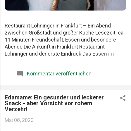
Restaurant Lohninger in Frankfurt – Ein Abend
zwischen Großstadt und großer Küche Lesezeit: ca.
11 Minuten Freundschaft, Essen und besondere
Abende Die Ankunft in Frankfurt Restaurant
Lohninger und der erste Eindruck Das Essen im
Lohninger Mario Lohninger – der Mensch hinter der
Küche Praktische Tipps für deinen Besuch FAQ zum
Kommentar veröffentlichen
Restaurant Lohninger Fazit Das Restaurant
Lohninger in Frankfurt war an diesem Abend
eigentlich nur das Ziel. Die eigentliche Geschichte
begann schon früher. Am Karlsruher Hauptbahnhof.
Edamame: Ein gesunder und leckerer
Snack - aber Vorsicht vor rohem
Mit drei Männern, die Essen ernst nehmen, aber sich
Verzehr!
selbst nicht zu wichtig. Patrick, Felix und ich teilen
seit Jahren dieselbe Schwäche: gute Restaurants,
Mai 08, 2023
ehrliche Produkte und diese seltenen Abende, die
länger im Kopf bleiben als jede Rechnung. Felix, Ich ,