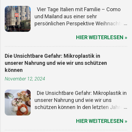
Vier Tage Italien mit Familie – Como
und Mailand aus einer sehr
persönlichen Perspektive Weihnachten
ist ein guter Vorwand, um den Alltag
HIER WEITERLESEN »
kurz auszuschalten. Die Termine sind
gesetzt, die meisten Menschen haben
frei, und irgendwo zwischen Plätzchen,
Die Unsichtbare Gefahr: Mikroplastik in
Lichtern und zu viel Essen entsteht
unserer Nahrung und wie wir uns schützen
dieser seltene Freiraum, in dem man
können
Zeit neu denken kann. Für uns war es
November 12, 2024
genau der richtige Moment, mit der
Familie ein paar Tage wegzufahren. Im
Die Unsichtbare Gefahr: Mikroplastik in
ersten Moment dachte ich an
unserer Nahrung und wie wir uns
Montescaglioso (Matera), aber wir
schützen können In den letzten Jahren
wollten nicht weit, nicht kompliziert,
hat das Bewusstsein für
aber bewusst. Ein Ortswechsel, der
HIER WEITERLESEN »
Umweltprobleme erheblich
Abstand schafft, ohne gleich eine
zugenommen. Eines der drängendsten
Weltreise zu starten: Lago di Como &