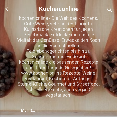
Direkt zum Hauptbereich
Kochen.online
kochen.online - Die Welt des Kochens.
Gute Weine, schöne Restaurants.
Kulinarische Kreationen für jeden
Geschmack. Entdecke mit uns die
Vielfalt der Genüsse. Erwecke den Koch
in dir. Von schnellen
Feierabendgerichten bis hin zu
Gourmetmenüs. Finde auf
kochen.online die passenden Rezepte
und Tipps für jede Gelegenheit!
www.kochen.online Rezepte, Weine,
Restaurant, Kochen für Anfänger,
Sterne-Küche, Gourmet und Streetfood.
Schnelle Rezepte, auch vegan &
vegetarisch.
MEHR…