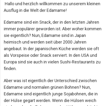
Hallo und herzlich willkommen zu unserem kleinen 
Mario Lohninger und Patrick: Best Friends
Ausflug in die Welt der Edamame!
Freundschaft, Essen und besondere Abende Wir
achten darauf, dass unsere gemeinsamen
Edamame sind ein Snack, der in den letzten Jahren 
Restaurantbesuche etwas Besonderes bleiben.
Keine beliebigen Reservierungen ...
immer populärer geworden ist. Aber woher kommen 
sie eigentlich? Nun, Edamame sind in Japan 
heimisch und werden seit über 2000 Jahren 
angebaut. In der japanischen Küche werden sie oft 
als Vorspeise oder Snack serviert. In den USA und 
Europa sind sie auch in vielen Sushi-Restaurants zu 
finden.
Aber was ist eigentlich der Unterschied zwischen 
Edamame und normalen grünen Bohnen? Nun, 
Edamame sind eigentlich junge Sojabohnen, die in 
der Hülse gegart werden. Wenn die Hülsen weich 