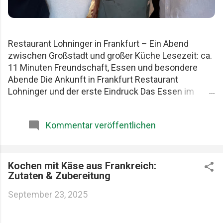
Restaurant Lohninger in Frankfurt – Ein Abend
zwischen Großstadt und großer Küche Lesezeit: ca.
11 Minuten Freundschaft, Essen und besondere
Abende Die Ankunft in Frankfurt Restaurant
Lohninger und der erste Eindruck Das Essen im
Lohninger Mario Lohninger – der Mensch hinter der
Küche Praktische Tipps für deinen Besuch FAQ zum
Kommentar veröffentlichen
Restaurant Lohninger Fazit Das Restaurant
Lohninger in Frankfurt war an diesem Abend
eigentlich nur das Ziel. Die eigentliche Geschichte
begann schon früher. Am Karlsruher Hauptbahnhof.
Kochen mit Käse aus Frankreich:
Zutaten & Zubereitung
Mit drei Männern, die Essen ernst nehmen, aber sich
selbst nicht zu wichtig. Patrick, Felix und ich teilen
September 23, 2025
seit Jahren dieselbe Schwäche: gute Restaurants,
ehrliche Produkte und diese seltenen Abende, die
länger im Kopf bleiben als jede Rechnung. Felix, Ich ,