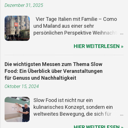
Dezember 31, 2025
Vier Tage Italien mit Familie – Como
und Mailand aus einer sehr
persönlichen Perspektive Weihnachten
ist ein guter Vorwand, um den Alltag
HIER WEITERLESEN »
kurz auszuschalten. Die Termine sind
gesetzt, die meisten Menschen haben
frei, und irgendwo zwischen Plätzchen,
Die wichtigsten Messen zum Thema Slow
Lichtern und zu viel Essen entsteht
Food: Ein Überblick über Veranstaltungen
dieser seltene Freiraum, in dem man
für Genuss und Nachhaltigkeit
Zeit neu denken kann. Für uns war es
Oktober 15, 2024
genau der richtige Moment, mit der
Familie ein paar Tage wegzufahren. Im
Slow Food ist nicht nur ein
ersten Moment dachte ich an
kulinarisches Konzept, sondern ein
Montescaglioso (Matera), aber wir
weltweites Bewegung, die sich für
wollten nicht weit, nicht kompliziert,
nachhaltige Lebensmittelproduktion,
aber bewusst. Ein Ortswechsel, der
HIER WEITERLESEN »
regionale Küche und den Genuss