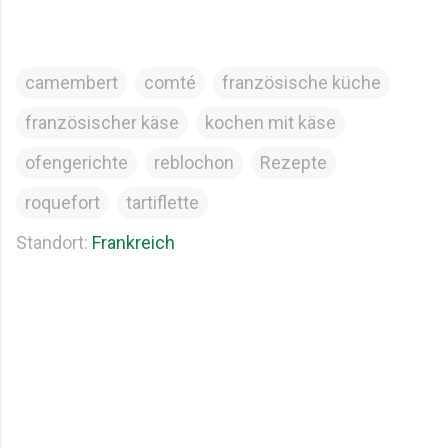
camembert
comté
französische küche
französischer käse
kochen mit käse
ofengerichte
reblochon
Rezepte
roquefort
tartiflette
Standort:
Frankreich
K
o
m
m
e
n