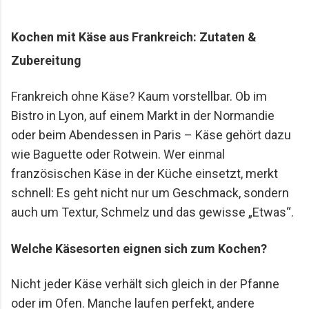
Mario Lohninger und Patrick: Best Friends
Freundschaft, Essen und besondere Abende Wir
Kochen mit Käse aus Frankreich: Zutaten &
achten darauf, dass unsere gemeinsamen
Zubereitung
Restaurantbesuche etwas Besonderes bleiben.
Keine beliebigen Reservierungen ...
Frankreich ohne Käse? Kaum vorstellbar. Ob im
Bistro in Lyon, auf einem Markt in der Normandie
oder beim Abendessen in Paris – Käse gehört dazu
wie Baguette oder Rotwein. Wer einmal
französischen Käse in der Küche einsetzt, merkt
schnell: Es geht nicht nur um Geschmack, sondern
auch um Textur, Schmelz und das gewisse „Etwas“.
Welche Käsesorten eignen sich zum Kochen?
Nicht jeder Käse verhält sich gleich in der Pfanne
oder im Ofen. Manche laufen perfekt, andere