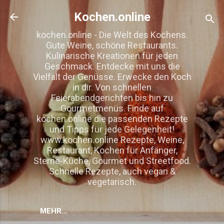
Direkt zum Hauptbereich
Kochen.online
kochen.online - Die Welt des Kochens.
Gute Weine, schöne Restaurants.
Kulinarische Kreationen für jeden
Geschmack. Entdecke mit uns die
Vielfalt der Genüsse. Erwecke den Koch
in dir. Von schnellen
Feierabendgerichten bis hin zu
Gourmetmenüs. Finde auf
kochen.online die passenden Rezepte
und Tipps für jede Gelegenheit!
www.kochen.online Rezepte, Weine,
Restaurant, Kochen für Anfänger,
Sterne-Küche, Gourmet und Streetfood.
Schnelle Rezepte, auch vegan &
vegetarisch.
MEHR…