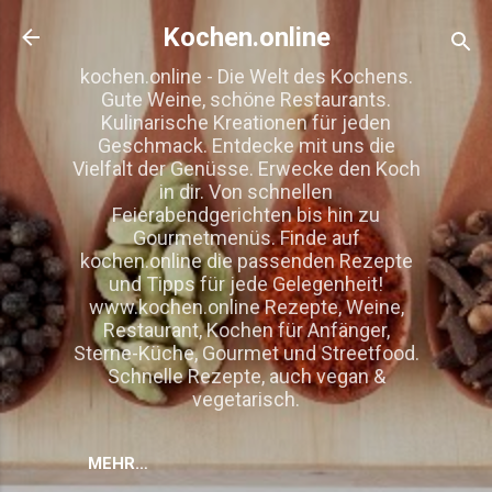
Direkt zum Hauptbereich
Kochen.online
kochen.online - Die Welt des Kochens.
Gute Weine, schöne Restaurants.
Kulinarische Kreationen für jeden
Geschmack. Entdecke mit uns die
Vielfalt der Genüsse. Erwecke den Koch
in dir. Von schnellen
Feierabendgerichten bis hin zu
Gourmetmenüs. Finde auf
kochen.online die passenden Rezepte
und Tipps für jede Gelegenheit!
www.kochen.online Rezepte, Weine,
Restaurant, Kochen für Anfänger,
Sterne-Küche, Gourmet und Streetfood.
Schnelle Rezepte, auch vegan &
vegetarisch.
MEHR…