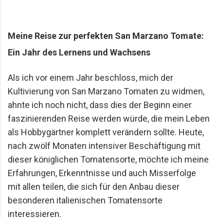
Mario Lohninger und Patrick: Best Friends
Freundschaft, Essen und besondere Abende Wir
achten darauf, dass unsere gemeinsamen
Meine Reise zur perfekten San Marzano Tomate:
Restaurantbesuche etwas Besonderes bleiben.
Ein Jahr des Lernens und Wachsens
Keine beliebigen Reservierungen ...
Als ich vor einem Jahr beschloss, mich der
Kultivierung von San Marzano Tomaten zu widmen,
ahnte ich noch nicht, dass dies der Beginn einer
faszinierenden Reise werden würde, die mein Leben
als Hobbygärtner komplett verändern sollte. Heute,
nach zwölf Monaten intensiver Beschäftigung mit
dieser königlichen Tomatensorte, möchte ich meine
Erfahrungen, Erkenntnisse und auch Misserfolge
mit allen teilen, die sich für den Anbau dieser
besonderen italienischen Tomatensorte
interessieren.