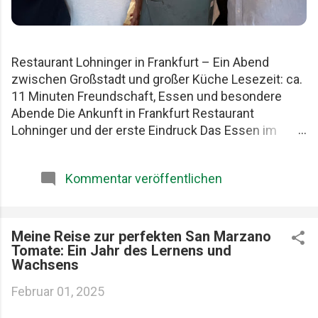
Restaurant Lohninger in Frankfurt – Ein Abend
zwischen Großstadt und großer Küche Lesezeit: ca.
11 Minuten Freundschaft, Essen und besondere
Abende Die Ankunft in Frankfurt Restaurant
Lohninger und der erste Eindruck Das Essen im
Lohninger Mario Lohninger – der Mensch hinter der
Küche Praktische Tipps für deinen Besuch FAQ zum
Kommentar veröffentlichen
Restaurant Lohninger Fazit Das Restaurant
Lohninger in Frankfurt war an diesem Abend
eigentlich nur das Ziel. Die eigentliche Geschichte
begann schon früher. Am Karlsruher Hauptbahnhof.
Meine Reise zur perfekten San Marzano
Tomate: Ein Jahr des Lernens und
Mit drei Männern, die Essen ernst nehmen, aber sich
Wachsens
selbst nicht zu wichtig. Patrick, Felix und ich teilen
seit Jahren dieselbe Schwäche: gute Restaurants,
Februar 01, 2025
ehrliche Produkte und diese seltenen Abende, die
länger im Kopf bleiben als jede Rechnung. Felix, Ich ,