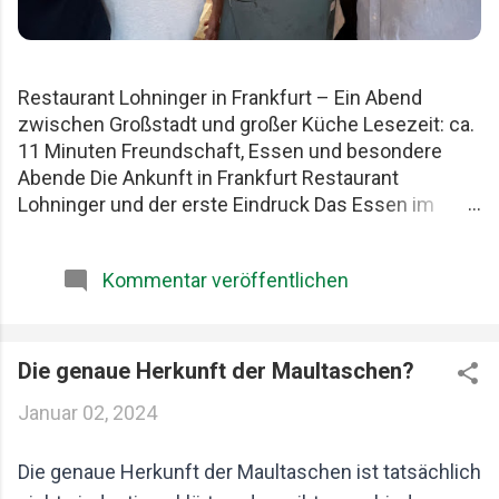
Restaurant Lohninger in Frankfurt – Ein Abend
zwischen Großstadt und großer Küche Lesezeit: ca.
11 Minuten Freundschaft, Essen und besondere
Abende Die Ankunft in Frankfurt Restaurant
Lohninger und der erste Eindruck Das Essen im
Lohninger Mario Lohninger – der Mensch hinter der
Küche Praktische Tipps für deinen Besuch FAQ zum
Kommentar veröffentlichen
Restaurant Lohninger Fazit Das Restaurant
Lohninger in Frankfurt war an diesem Abend
eigentlich nur das Ziel. Die eigentliche Geschichte
begann schon früher. Am Karlsruher Hauptbahnhof.
Die genaue Herkunft der Maultaschen?
Mit drei Männern, die Essen ernst nehmen, aber sich
Januar 02, 2024
selbst nicht zu wichtig. Patrick, Felix und ich teilen
seit Jahren dieselbe Schwäche: gute Restaurants,
Die genaue Herkunft der Maultaschen ist tatsächlich
ehrliche Produkte und diese seltenen Abende, die
länger im Kopf bleiben als jede Rechnung. Felix, Ich ,