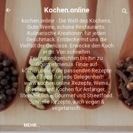
Direkt zum Hauptbereich
Kochen.online
kochen.online - Die Welt des Kochens.
Gute Weine, schöne Restaurants.
Kulinarische Kreationen für jeden
Geschmack. Entdecke mit uns die
Vielfalt der Genüsse. Erwecke den Koch
in dir. Von schnellen
Feierabendgerichten bis hin zu
Gourmetmenüs. Finde auf
kochen.online die passenden Rezepte
und Tipps für jede Gelegenheit!
www.kochen.online Rezepte, Weine,
Restaurant, Kochen für Anfänger,
Sterne-Küche, Gourmet und Streetfood.
Schnelle Rezepte, auch vegan &
vegetarisch.
MEHR…