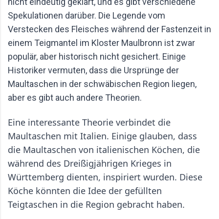
nicht eindeutig geklärt, und es gibt verschiedene
Mario Lohninger und Patrick: Best Friends
Spekulationen darüber. Die Legende vom
Freundschaft, Essen und besondere Abende Wir
Verstecken des Fleisches während der Fastenzeit in
achten darauf, dass unsere gemeinsamen
einem Teigmantel im Kloster Maulbronn ist zwar
Restaurantbesuche etwas Besonderes bleiben.
populär, aber historisch nicht gesichert. Einige
Keine beliebigen Reservierungen ...
Historiker vermuten, dass die Ursprünge der
Maultaschen in der schwäbischen Region liegen,
aber es gibt auch andere Theorien.
Eine interessante Theorie verbindet die
Maultaschen mit Italien. Einige glauben, dass
die Maultaschen von italienischen Köchen, die
während des Dreißigjährigen Krieges in
Württemberg dienten, inspiriert wurden. Diese
Köche könnten die Idee der gefüllten
Teigtaschen in die Region gebracht haben.