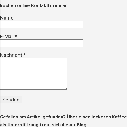
oder werden absichtlich in Produkten
kochen.online Kontaktformular
wie Peelings oder Kosmetika
eingesetzt. Diese Partikel gelangen in
Name
unsere Gewässer, wo sie von Fischen
und anderen Meereslebewesen
E-Mail
*
aufgenommen werden – und
letztendlich auch auf unseren Tellern
landen. Die gesundheitlichen
Nachricht
*
Auswirkungen Die Forschung zu den
gesundheitlichen Auswirkungen von
Mikroplastik steckt noch in den Ki...
Gefallen am Artikel gefunden? Über einen leckeren Kaffee
als Unterstützung freut sich dieser Blog: