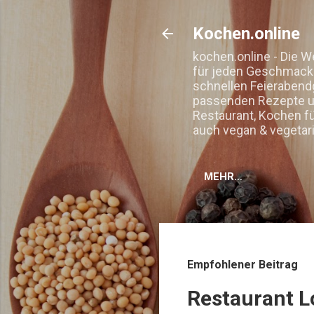
Kochen.online
kochen.online - Die W
für jeden Geschmack. 
schnellen Feierabend
passenden Rezepte un
Restaurant, Kochen f
auch vegan & vegetar
MEHR…
Empfohlener Beitrag
Restaurant L