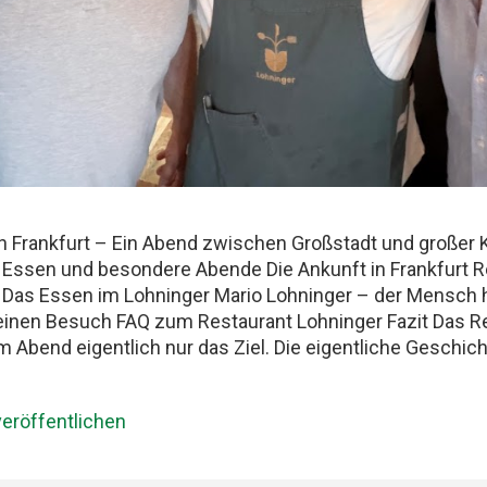
n Frankfurt – Ein Abend zwischen Großstadt und großer 
 Essen und besondere Abende Die Ankunft in Frankfurt R
k Das Essen im Lohninger Mario Lohninger – der Mensch 
deinen Besuch FAQ zum Restaurant Lohninger Fazit Das Re
m Abend eigentlich nur das Ziel. Die eigentliche Geschi
Hauptbahnhof. Mit drei Männern, die Essen ernst nehmen,
lix und ich teilen seit Jahren dieselbe Schwäche: gute Res
eröffentlichen
tenen Abende, die länger im Kopf bleiben als jede Rechnun
: Best Friends Freundschaft, Essen und besondere Abende
men Restaurantbesuche etwas Besonderes bleiben. Kei