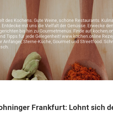
Direkt zum Hauptbereich
elt des Kochens. Gute Weine, schöne Restaurants. Kulin
Entdecke mit uns die Vielfalt der Genüsse. Erwecke den 
gerichten bis hin zu Gourmetmenüs. Finde auf kochen.on
d Tipps für jede Gelegenheit! www.kochen.online Rezep
ür Anfänger, Sterne-Küche, Gourmet und Streetfood. Schn
isch.
ohninger Frankfurt: Lohnt sich 