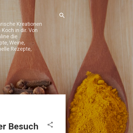
arische Kreationen
Koch in dir. Von
line die
te, Weine,
elle Rezepte,
der Besuch