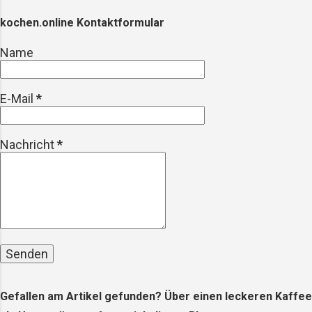
oder werden absichtlich in Produkten
kochen.online Kontaktformular
wie Peelings oder Kosmetika
eingesetzt. Diese Partikel gelangen in
Name
unsere Gewässer, wo sie von Fischen
und anderen Meereslebewesen
E-Mail
*
aufgenommen werden – und
letztendlich auch auf unseren Tellern
landen. Die gesundheitlichen
Nachricht
*
Auswirkungen Die Forschung zu den
gesundheitlichen Auswirkungen von
Mikroplastik steckt noch in den Ki...
Gefallen am Artikel gefunden? Über einen leckeren Kaffee