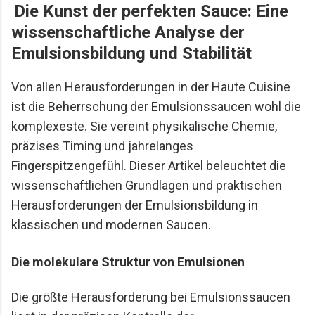
Die Kunst der perfekten Sauce: Eine
Mario Lohninger und Patrick: Best Friends
wissenschaftliche Analyse der
Freundschaft, Essen und besondere Abende Wir
achten darauf, dass unsere gemeinsamen
Emulsionsbildung und Stabilität
Restaurantbesuche etwas Besonderes bleiben.
Keine beliebigen Reservierungen ...
Von allen Herausforderungen in der Haute Cuisine
ist die Beherrschung der Emulsionssaucen wohl die
komplexeste. Sie vereint physikalische Chemie,
präzises Timing und jahrelanges
Fingerspitzengefühl. Dieser Artikel beleuchtet die
wissenschaftlichen Grundlagen und praktischen
Herausforderungen der Emulsionsbildung in
klassischen und modernen Saucen.
Die molekulare Struktur von Emulsionen
Die größte Herausforderung bei Emulsionssaucen