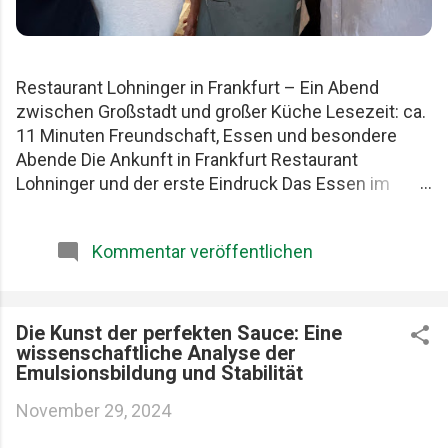
Restaurant Lohninger in Frankfurt – Ein Abend
zwischen Großstadt und großer Küche Lesezeit: ca.
11 Minuten Freundschaft, Essen und besondere
Abende Die Ankunft in Frankfurt Restaurant
Lohninger und der erste Eindruck Das Essen im
Lohninger Mario Lohninger – der Mensch hinter der
Küche Praktische Tipps für deinen Besuch FAQ zum
Kommentar veröffentlichen
Restaurant Lohninger Fazit Das Restaurant
Lohninger in Frankfurt war an diesem Abend
eigentlich nur das Ziel. Die eigentliche Geschichte
begann schon früher. Am Karlsruher Hauptbahnhof.
Die Kunst der perfekten Sauce: Eine
wissenschaftliche Analyse der
Mit drei Männern, die Essen ernst nehmen, aber sich
Emulsionsbildung und Stabilität
selbst nicht zu wichtig. Patrick, Felix und ich teilen
seit Jahren dieselbe Schwäche: gute Restaurants,
November 29, 2024
ehrliche Produkte und diese seltenen Abende, die
länger im Kopf bleiben als jede Rechnung. Felix, Ich ,