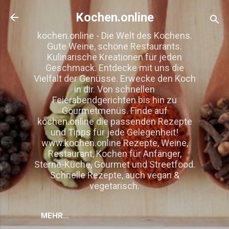
Direkt zum Hauptbereich
Kochen.online
kochen.online - Die Welt des Kochens.
Gute Weine, schöne Restaurants.
Kulinarische Kreationen für jeden
Geschmack. Entdecke mit uns die
Vielfalt der Genüsse. Erwecke den Koch
in dir. Von schnellen
Feierabendgerichten bis hin zu
Gourmetmenüs. Finde auf
kochen.online die passenden Rezepte
und Tipps für jede Gelegenheit!
www.kochen.online Rezepte, Weine,
Restaurant, Kochen für Anfänger,
Sterne-Küche, Gourmet und Streetfood.
Schnelle Rezepte, auch vegan &
vegetarisch.
MEHR…